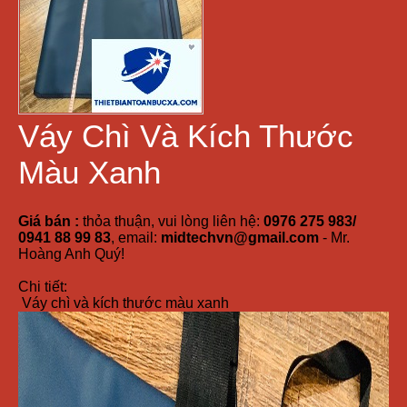
Váy Chì Và Kích Thước
Màu Xanh
Giá bán :
thỏa thuận, vui lòng liên hệ:
0976 275 983/
0941 88 99 83
, email:
midtechvn@gmail.com
- Mr.
Hoàng Anh Quý!
Chi tiết:
Váy chì và kích thước màu xanh