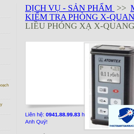
DỊCH VỤ - SẢN PHẨM
>>
KIỂM TRA PHÒNG X-QUA
LIỀU PHÓNG XẠ X-QUANG 
 hoạch
ay
Liên hệ:
0941.88.99.83
hoặc email:
midtech
Anh Quý!