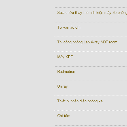
Sửa chữa thay thế linh kiện máy đo phón
Tư vấn áo chì
Thi công phòng Lab X-ray NDT room
Máy XRF
Radmetron
Uniray
Thiết bị nhận diện phóng xạ
Chì tấm