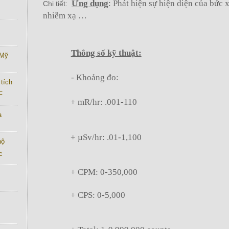
Ứng dụng
: Phát hiện sự hiện diện của bức 
Chi tiết:
nhiễm xạ …
Thông số kỹ thuật:
 Mỹ
- Khoảng đo:
tích
F
+
mR/hr: .001-110
a
+
µSv/hr: .01-1,100
hộ
c
+
CPM: 0-350,000
+
CPS: 0-5,000