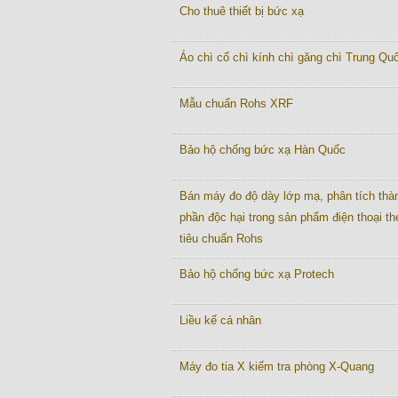
Cho thuê thiết bị bức xạ
Áo chì cổ chì kính chì găng chì Trung Quô
Mẫu chuẩn Rohs XRF
Bảo hộ chống bức xạ Hàn Quốc
Bán máy đo độ dày lớp mạ, phân tích thà
phần độc hại trong sản phẩm điện thoại th
tiêu chuẩn Rohs
Bảo hộ chống bức xạ Protech
Liều kế cá nhân
Máy đo tia X kiểm tra phòng X-Quang