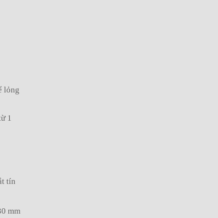
ể lỏng
từ 1
t tín
 30 mm