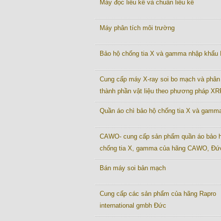
Máy đọc liều kế và chuẩn liều kế
Máy phân tích môi trường
Bảo hộ chống tia X và gamma nhập khẩu
Cung cấp máy X-ray soi bo mạch và phân 
thành phần vật liệu theo phương pháp XR
Quần áo chì bảo hộ chống tia X và gamm
CAWO- cung cấp sản phẩm quần áo bảo 
chống tia X, gamma của hãng CAWO, Đứ
Bán máy soi bản mạch
Cung cấp các sản phẩm của hãng Rapro
international gmbh Đức