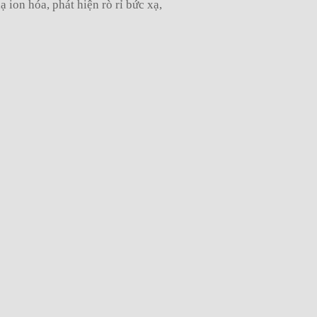
xạ ion hóa,
phát hiện rò rỉ bức xạ,