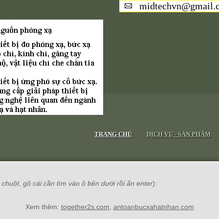
midtechvn@gmail.
TRANG CHỦ
DỊCH VỤ - SẢN PHẨM
chuột, gõ cái cần tìm vào ô bên dưới rồi ấn enter
):
Xem thêm:
together2s.com
;
antoanbucxahatnhan.com