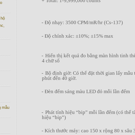
+
Total: 1-9,999,000 counts
co
 hộ
-
Độ nhạy: 3500 CPM/mR/hr (Cs-137)
nc,
-
Độ chính xác: ±10%; ±15% max
-
Hiển thị kết quả đo bằng màn hình tinh th
4 chữ số
-
Bộ định giờ: Có thể đặt thời gian lấy mẫu 
phút đến 40 giờ.
-
Đèn đếm sáng màu LED đỏ mỗi lần đếm
g mẫu
-
Phát tính hiệu “bip” mỗi lần đếm (có thể tắ
hiệu “bip”)
-
Kích thước máy: cao 150 x rộng 80 x sâu