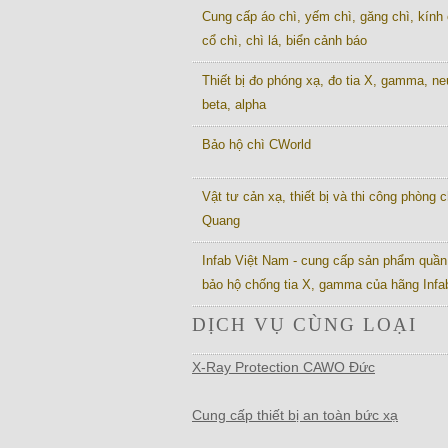
Cung cấp áo chì, yếm chì, găng chì, kính 
cổ chì, chì lá, biển cảnh báo
Thiết bị đo phóng xạ, đo tia X, gamma, ne
beta, alpha
Bảo hộ chì CWorld
Vật tư cản xạ, thiết bị và thi công phòng c
Quang
Infab Việt Nam - cung cấp sản phẩm quần
bảo hộ chống tia X, gamma của hãng Inf
DỊCH VỤ CÙNG LOẠI
X-Ray Protection CAWO Đức
Cung cấp thiết bị an toàn bức xạ