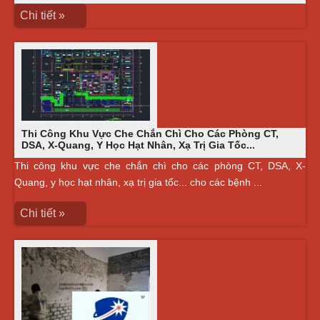
Chi tiết »
Thi Công Khu Vực Che Chắn Chì Cho Các Phòng CT,
DSA, X-Quang, Y Học Hạt Nhân, Xạ Trị Gia Tốc...
Thi công khu vực che chắn chì cho các phòng CT, DSA, X-
Quang, y học hạt nhân, xạ trị gia tốc... cho các bệnh ...
Chi tiết »