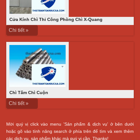
Cửa Kính Chì Thi Công Phòng Chì X-Quang
Chi tiết »
Chì Tấm Chì Cuộn
Chi tiết »
Mời quý vị click vào menu 'Sản phẩm & dịch vụ' ở bên dưới
hoặc gõ vào tính năng search ở phía trên để tìm và xem thêm
các dịch vụ, sản phẩm khác mà quý vị cần. Thanks!