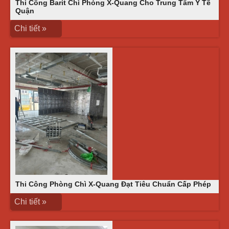
Thi Công Barit Chì Phòng X-Quang Cho Trung Tâm Y Tế
Quận
Chi tiết »
Thi Công Phòng Chì X-Quang Đạt Tiêu Chuẩn Cấp Phép
Chi tiết »