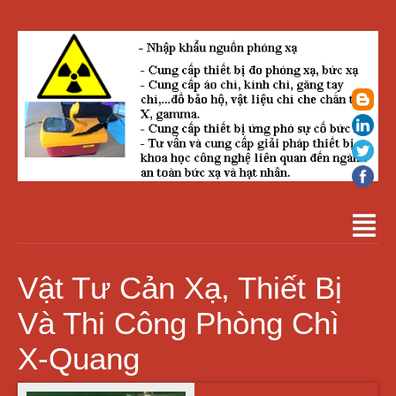
Vật Tư Cản Xạ, Thiết Bị
Và Thi Công Phòng Chì
X-Quang