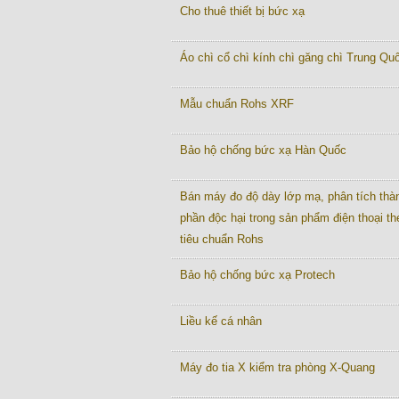
Cho thuê thiết bị bức xạ
Áo chì cổ chì kính chì găng chì Trung Quô
Mẫu chuẩn Rohs XRF
Bảo hộ chống bức xạ Hàn Quốc
Bán máy đo độ dày lớp mạ, phân tích thà
phần độc hại trong sản phẩm điện thoại th
tiêu chuẩn Rohs
Bảo hộ chống bức xạ Protech
Liều kế cá nhân
Máy đo tia X kiểm tra phòng X-Quang