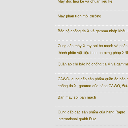
Máy đọc liều kế và chuẩn liều kế
Máy phân tích môi trường
Bảo hộ chống tia X và gamma nhập khẩu
Cung cấp máy X-ray soi bo mạch và phân 
thành phần vật liệu theo phương pháp XR
Quần áo chì bảo hộ chống tia X và gamm
CAWO- cung cấp sản phẩm quần áo bảo 
chống tia X, gamma của hãng CAWO, Đứ
Bán máy soi bản mạch
Cung cấp các sản phẩm của hãng Rapro
international gmbh Đức