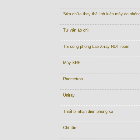
Sửa chữa thay thế linh kiện máy đo phón
Tư vấn áo chì
Thi công phòng Lab X-ray NDT room
Máy XRF
Radmetron
Uniray
Thiết bị nhận diện phóng xạ
Chì tấm