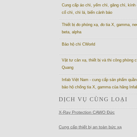
Cung cấp áo chì, yếm chì, găng chì, kính 
cổ chì, chì lá, biển cảnh báo
Thiết bị đo phóng xạ, đo tia X, gamma, ne
beta, alpha
Bảo hộ chì CWorld
Vật tư cản xạ, thiết bị và thi công phòng c
Quang
Infab Việt Nam - cung cấp sản phẩm quần
bảo hộ chống tia X, gamma của hãng Inf
DỊCH VỤ CÙNG LOẠI
X-Ray Protection CAWO Đức
Cung cấp thiết bị an toàn bức xạ