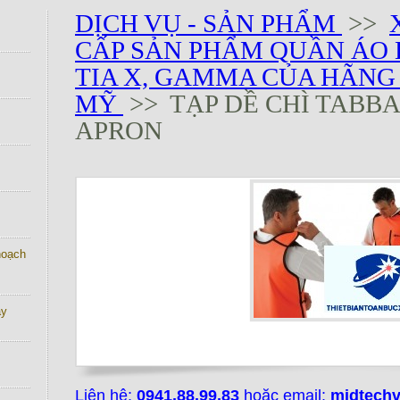
DỊCH VỤ - SẢN PHẨM
>>
CẤP SẢN PHẨM QUẦN ÁO
TIA X, GAMMA CỦA HÃNG L
MỸ
>> TẠP DỀ CHÌ TABB
APRON
 hoạch
ay
Liên hệ:
0941.88.99.83
hoặc email:
midtech