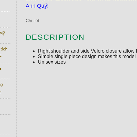
Anh Quý!
Chi tiết:
 Mỹ
DESCRIPTION
tích
Right shoulder and side Velcro closure allow 
Simple single piece design makes this model 
F
Unisex sizes
a
hộ
c