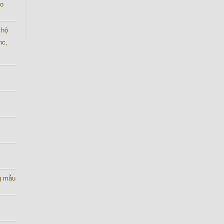
co
 hộ
nc,
g mẫu