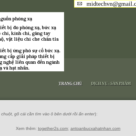
midtechvn@gmail.
TRANG CHỦ
DỊCH VỤ - SẢN PHẨM
chuột, gõ cái cần tìm vào ô bên dưới rồi ấn enter
):
Xem thêm:
together2s.com
;
antoanbucxahatnhan.com