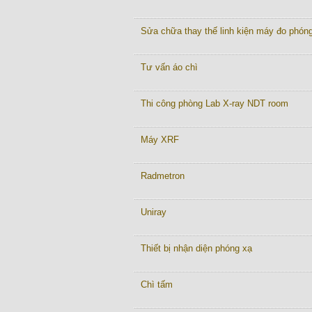
Sửa chữa thay thế linh kiện máy đo phón
Tư vấn áo chì
Thi công phòng Lab X-ray NDT room
Máy XRF
Radmetron
Uniray
Thiết bị nhận diện phóng xạ
Chì tấm