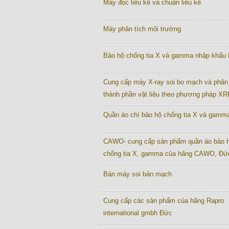
Máy đọc liều kế và chuẩn liều kế
Máy phân tích môi trường
Bảo hộ chống tia X và gamma nhập khẩu
Cung cấp máy X-ray soi bo mạch và phân 
thành phần vật liệu theo phương pháp XR
Quần áo chì bảo hộ chống tia X và gamm
CAWO- cung cấp sản phẩm quần áo bảo 
chống tia X, gamma của hãng CAWO, Đứ
Bán máy soi bản mạch
Cung cấp các sản phẩm của hãng Rapro
international gmbh Đức