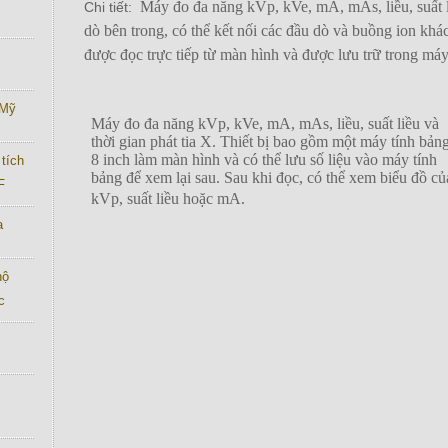
Máy đo đa năng
kVp, kVe, mA, mAs, liều, suất l
Chi tiết:
dò bên trong,
có thể
kết nối các đầu dò và buồng ion khá
được đọc trực tiếp từ màn hình và được lưu trữ trong má
 Mỹ
Máy đo đa năng
kVp, kVe, mA, mAs, liều, suất liều và
thời gian
phát
tia X. Thiết bị bao gồm một máy tính bản
8 inch làm màn hình và có thể lưu
số liệu
vào
máy tính
tích
bảng để xem
lại
sau. Sau khi đọc, có thể xem biểu đồ củ
F
kVp, suất liều hoặc mA.
a
hộ
c