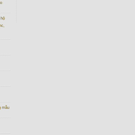
co
 hộ
nc,
g mẫu