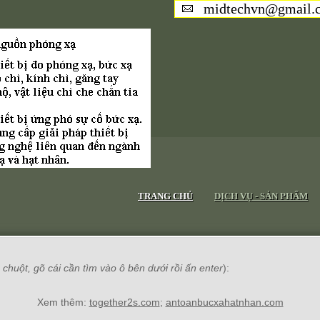
midtechvn@gmail.
TRANG CHỦ
DỊCH VỤ - SẢN PHẨM
chuột, gõ cái cần tìm vào ô bên dưới rồi ấn enter
):
Xem thêm:
together2s.com
;
antoanbucxahatnhan.com