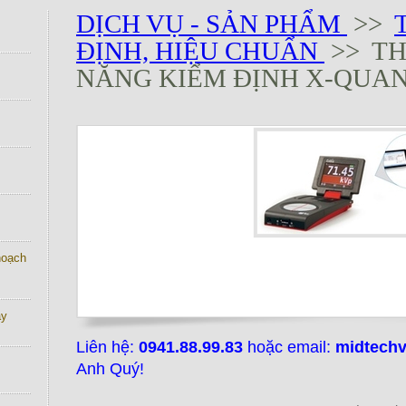
DỊCH VỤ - SẢN PHẨM
>>
ĐỊNH, HIỆU CHUẨN
>> TH
NĂNG KIỂM ĐỊNH X-QUA
 hoạch
ay
Liên hệ:
0941.88.99.83
hoặc email:
midtech
Anh Quý!