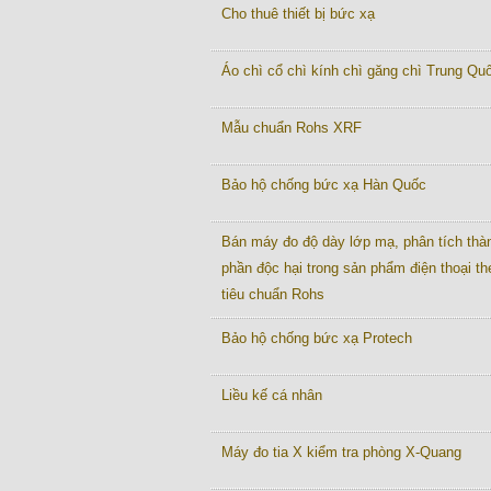
Cho thuê thiết bị bức xạ
Áo chì cổ chì kính chì găng chì Trung Quô
Mẫu chuẩn Rohs XRF
Bảo hộ chống bức xạ Hàn Quốc
Bán máy đo độ dày lớp mạ, phân tích thà
phần độc hại trong sản phẩm điện thoại th
tiêu chuẩn Rohs
Bảo hộ chống bức xạ Protech
Liều kế cá nhân
Máy đo tia X kiểm tra phòng X-Quang