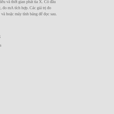
iều và thời gian
phát
tia X.
C
ó đầu
c,
đo
mA tích hợp. Các giá trị đo
y và hoặc máy tính bảng để đọc sau.
g
a