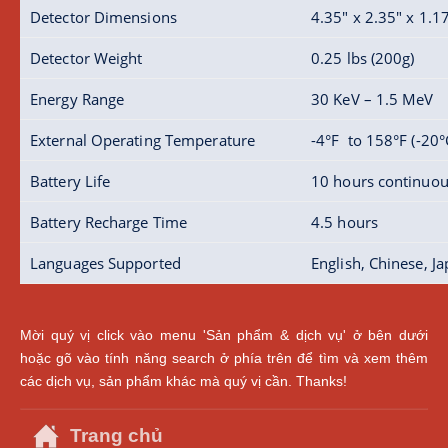
Detector Dimensions
4.35" x 2.35" x 1.
Detector Weight
0.25 lbs (200g)
Energy Range
30 KeV – 1.5 MeV
External Operating Temperature
-4°F to 158°F (-20°
Battery Life
10 hours continuou
Battery Recharge Time
4.5 hours
Languages Supported
English, Chinese, J
Mời quý vị click vào menu 'Sản phẩm & dịch vụ' ở bên dưới
hoặc gõ vào tính năng search ở phía trên để tìm và xem thêm
các dịch vụ, sản phẩm khác mà quý vị cần. Thanks!
Trang chủ