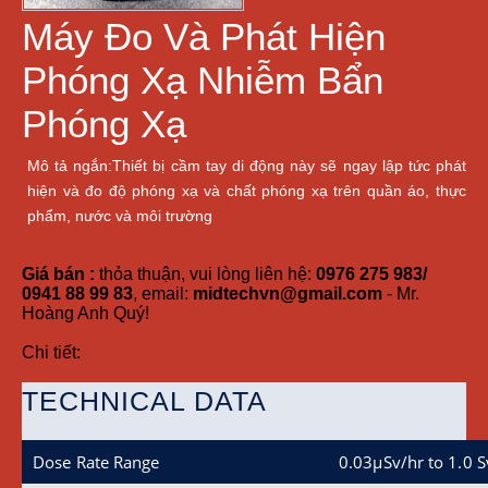
Máy Đo Và Phát Hiện
Phóng Xạ Nhiễm Bẩn
Phóng Xạ
Mô tả ngắn:Thiết bị cầm tay di động này sẽ ngay lập tức phát
hiện và đo độ phóng xạ và chất phóng xạ trên quần áo, thực
phẩm, nước và môi trường
Giá bán :
thỏa thuận, vui lòng liên hệ:
0976 275 983/
0941 88 99 83
, email:
midtechvn@gmail.com
- Mr.
Hoàng Anh Quý!
Chi tiết:
TECHNICAL DATA
Dose Rate Range
0.03μSv/hr to 1.0 S