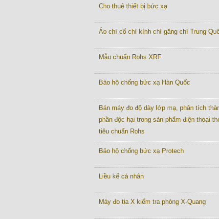
Cho thuê thiết bị bức xạ
Áo chì cổ chì kính chì găng chì Trung Quô
Mẫu chuẩn Rohs XRF
Bảo hộ chống bức xạ Hàn Quốc
Bán máy đo độ dày lớp mạ, phân tích thà
phần độc hại trong sản phẩm điện thoại th
tiêu chuẩn Rohs
Bảo hộ chống bức xạ Protech
Liều kế cá nhân
Máy đo tia X kiểm tra phòng X-Quang