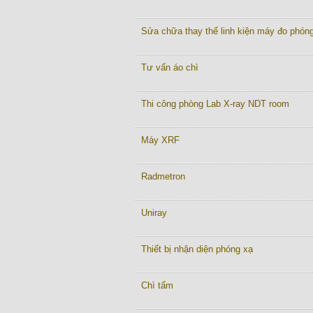
Sửa chữa thay thế linh kiện máy đo phón
Tư vấn áo chì
Thi công phòng Lab X-ray NDT room
Máy XRF
Radmetron
Uniray
Thiết bị nhận diện phóng xạ
Chì tấm