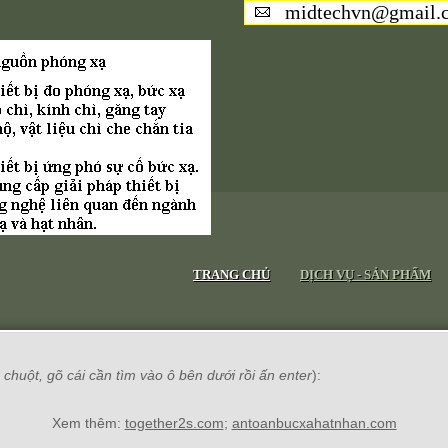
midtechvn@gmail.
TRANG CHỦ
DỊCH VỤ - SẢN PHẨM
chuột, gõ cái cần tìm vào ô bên dưới rồi ấn enter
):
Xem thêm:
together2s.com
;
antoanbucxahatnhan.com