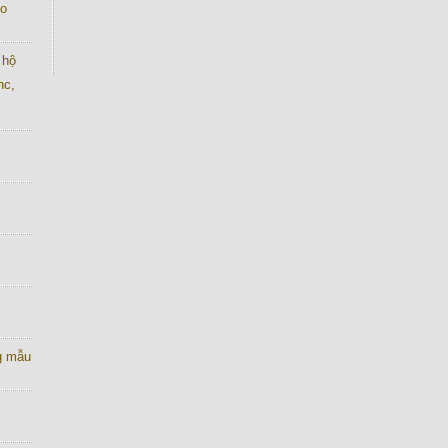
co
 hộ
nc,
g mẫu