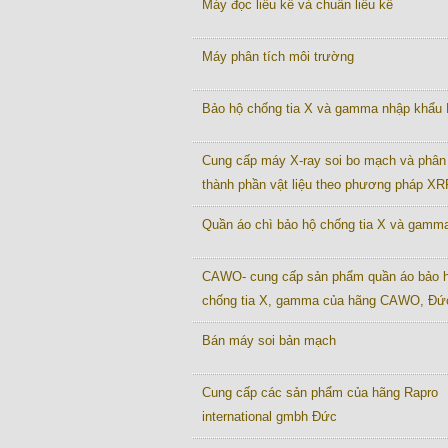
Máy đọc liều kế và chuẩn liều kế
Máy phân tích môi trường
Bảo hộ chống tia X và gamma nhập khẩu
Cung cấp máy X-ray soi bo mạch và phân 
thành phần vật liệu theo phương pháp XR
Quần áo chì bảo hộ chống tia X và gamm
CAWO- cung cấp sản phẩm quần áo bảo 
chống tia X, gamma của hãng CAWO, Đứ
Bán máy soi bản mạch
Cung cấp các sản phẩm của hãng Rapro
international gmbh Đức