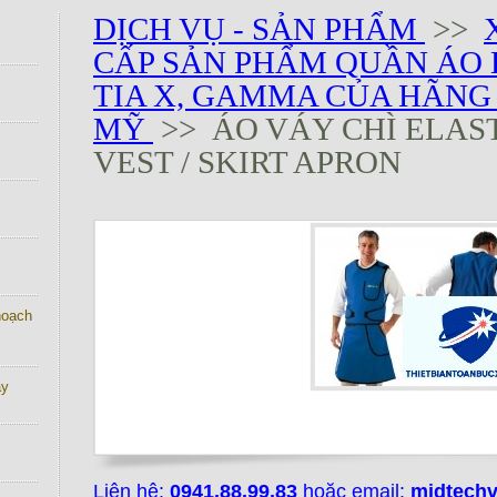
DỊCH VỤ - SẢN PHẨM
>>
CẤP SẢN PHẨM QUẦN ÁO
TIA X, GAMMA CỦA HÃNG L
MỸ
>> ÁO VÁY CHÌ ELAS
VEST / SKIRT APRON
 hoạch
ay
Liên hệ:
0941.88.99.83
hoặc email:
midtech