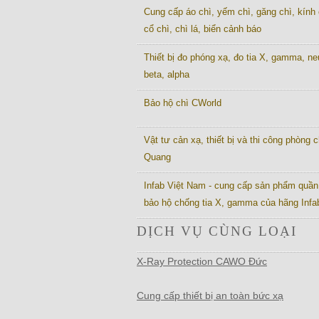
Cung cấp áo chì, yếm chì, găng chì, kính 
cổ chì, chì lá, biển cảnh báo
Thiết bị đo phóng xạ, đo tia X, gamma, ne
beta, alpha
Bảo hộ chì CWorld
Vật tư cản xạ, thiết bị và thi công phòng c
Quang
Infab Việt Nam - cung cấp sản phẩm quần
bảo hộ chống tia X, gamma của hãng Inf
DỊCH VỤ CÙNG LOẠI
X-Ray Protection CAWO Đức
Cung cấp thiết bị an toàn bức xạ