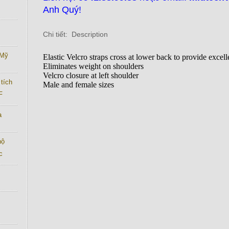
Anh Quý!
Chi tiết: Description
 Mỹ
Elastic Velcro straps cross at lower back to provide excel
Eliminates weight on shoulders
Velcro closure at left shoulder
tích
Male and female sizes
F
a
hộ
c