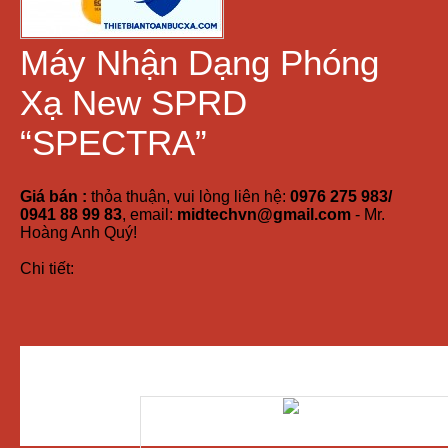
Máy Nhận Dạng Phóng
Xạ New SPRD
“SPECTRA”
Giá bán :
thỏa thuận, vui lòng liên hệ:
0976 275 983/
0941 88 99 83
, email:
midtechvn@gmail.com
- Mr.
Hoàng Anh Quý!
Chi tiết: