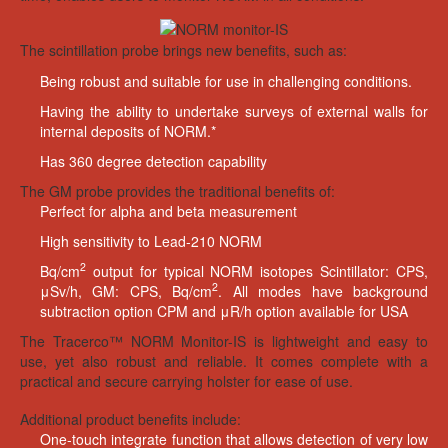
The scintillation probe brings new benefits, such as:
Being robust and suitable for use in challenging conditions.
Having the ability to undertake surveys of external walls for
internal deposits of NORM.*
Has 360 degree detection capability
The GM probe provides the traditional benefits of:
Perfect for alpha and beta measurement
High sensitivity to Lead-210 NORM
2
Bq/cm
output for typical NORM isotopes Scintillator: CPS,
2
μSv/h, GM: CPS, Bq/cm
. All modes have background
subtraction option CPM and μR/h option available for USA
The Tracerco™ NORM Monitor-IS is lightweight and easy to
use, yet also robust and reliable. It comes complete with a
practical and secure carrying holster for ease of use.
Additional product benefits include:
One-touch integrate function that allows detection of very low