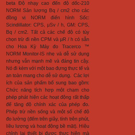
beta Độ nhạy cao đến độ dốc-210 
NORM Sản lượng Bq / cm2 cho các 
đồng vị NORM điển hình Sốc: 
Scindillator: CPS, μSv / h, GM: CPS, 
Bq / cm2. Tất cả các chế độ có tùy 
chọn trừ đi nền CPM và μR / h có sẵn 
cho Hoa Kỳ Máy đo Tracerco ™ 
NORM Monitor-IS nhẹ và dễ sử dụng 
nhưng vẫn mạnh mẽ và đáng tin cậy. 
Nó đi kèm với một bao đựng thực tế và 
an toàn mang cho dễ sử dụng.  Các lợi 
ích của sản phẩm bổ sung bao gồm: 
Chức năng tích hợp một chạm cho 
phép phát hiện các hoạt động rất thấp 
để tăng độ chính xác của phép đo. 
Phép trừ nền sống và một số chế độ 
đo lường (đếm trên giây, tính trên phút, 
liều lượng và hoạt động bề mặt). Hiệu 
chỉnh lại thiết bị được thực hiện mà 