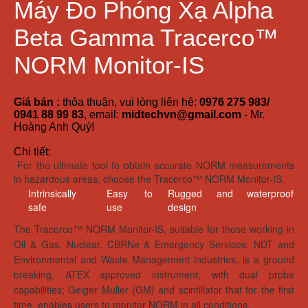
Máy Đo Phóng Xạ Alpha
Beta Gamma Tracerco™
NORM Monitor-IS
Giá bán :
thỏa thuận, vui lòng liên hệ:
0976 275 983/
0941 88 99 83
, email:
midtechvn@gmail.com
- Mr.
Hoàng Anh Quý!
Chi tiết:
For the ultimate tool to obtain accurate NORM measurements
in hazardous areas, choose the Tracerco™ NORM Monitor-IS.
Intrinsically
Easy to
Rugged and waterproof
safe
use
design
The Tracerco™ NORM Monitor-IS, suitable for those working in
Oil & Gas, Nuclear, CBRNe & Emergency Services, NDT and
Environmental and Waste Management industries, is a ground
breaking, ATEX approved instrument, with dual probe
capabilities; Geiger Muller (GM) and scintillator that for the first
time, enables users to monitor NORM in all conditions.