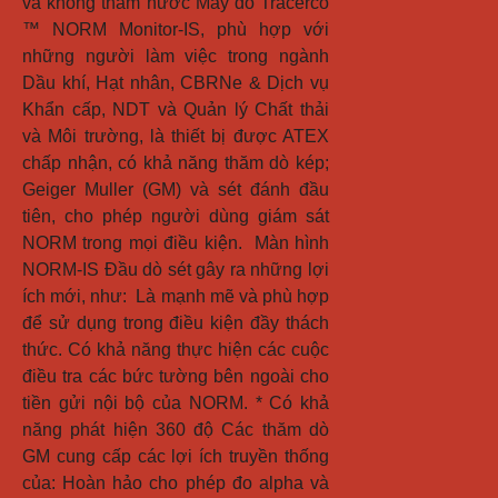
và không thấm nước Máy đo Tracerco 
™ NORM Monitor-IS, phù hợp với 
những người làm việc trong ngành 
Dầu khí, Hạt nhân, CBRNe & Dịch vụ 
Khẩn cấp, NDT và Quản lý Chất thải 
và Môi trường, là thiết bị được ATEX 
chấp nhận, có khả năng thăm dò kép; 
Geiger Muller (GM) và sét đánh đầu 
tiên, cho phép người dùng giám sát 
NORM trong mọi điều kiện.  Màn hình 
NORM-IS Đầu dò sét gây ra những lợi 
ích mới, như:  Là mạnh mẽ và phù hợp 
để sử dụng trong điều kiện đầy thách 
thức. Có khả năng thực hiện các cuộc 
điều tra các bức tường bên ngoài cho 
tiền gửi nội bộ của NORM. * Có khả 
năng phát hiện 360 độ Các thăm dò 
GM cung cấp các lợi ích truyền thống 
của: Hoàn hảo cho phép đo alpha và 