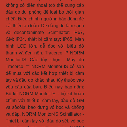
không có điện thoại (có thể cung cấp 
đầu dò dự phòng để loại bỏ thời gian 
chết). Điều chỉnh ngưỡng báo động để 
cải thiện an toàn. Dễ dàng để làm sạch 
và decontaminate Scintillator: IP67, 
GM: IP34, thiết bị cầm tay: IP65. Màn 
hình LCD lớn, dễ đọc với biểu đồ 
thanh và đèn nền. Tracerco ™ NORM 
Monitor-IS Các tùy chọn  Máy đo 
Tracerco ™ NORM Monitor-IS có sẵn 
để mua với các kết hợp thiết bị cầm 
tay và đầu dò khác nhau tùy thuộc vào 
yêu cầu của bạn. Điêu nay bao gôm: 
Bộ kit NORM Monitor-IS - bộ kit hoàn 
chỉnh với thiết bị cầm tay, đầu dò GM 
và sôcôla, bao đựng vỏ bọc và chống 
va đập. NORM Monitor-IS Scintillator - 
Thiết bị cầm tay với đầu dò sét, vỏ bọc 