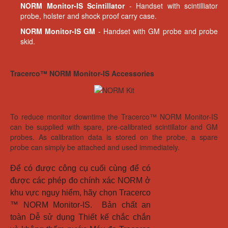
NORM Monitor-IS Scintillator
- Handset with scintilliator
probe, holster and shock proof carry case.
NORM Monitor-IS GM
- Handset with GM probe and probe
skid.
Tracerco™ NORM Monitor-IS Accessories
To reduce monitor downtime the Tracerco™ NORM Monitor-IS
can be supplied with spare, pre-calibrated scintillator and GM
probes. As calibration data is stored on the probe, a spare
probe can simply be attached and used immediately.
Để có được công cụ cuối cùng để có 
được các phép đo chính xác NORM ở 
khu vực nguy hiểm, hãy chọn Tracerco 
™ NORM Monitor-IS.  Bản chất an 
toàn Dễ sử dụng Thiết kế chắc chắn 