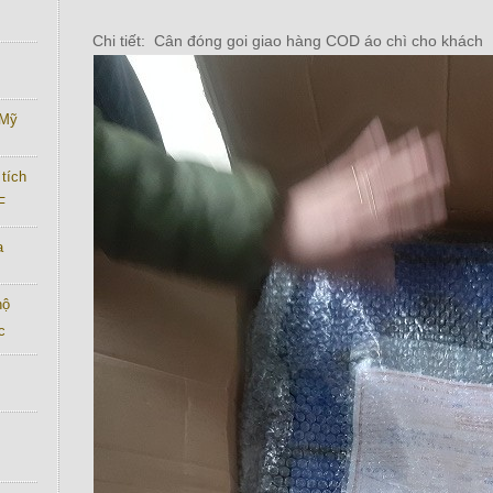
Chi tiết: Cân đóng goi giao hàng COD áo chì cho khách
 Mỹ
tích
F
a
hộ
c