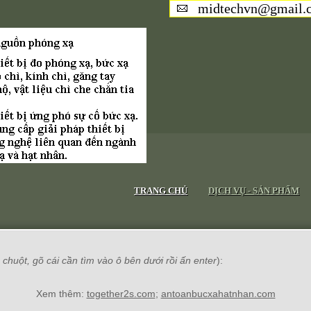
midtechvn@gmail.
TRANG CHỦ
DỊCH VỤ - SẢN PHẨM
chuột, gõ cái cần tìm vào ô bên dưới rồi ấn enter
):
Xem thêm:
together2s.com
;
antoanbucxahatnhan.com