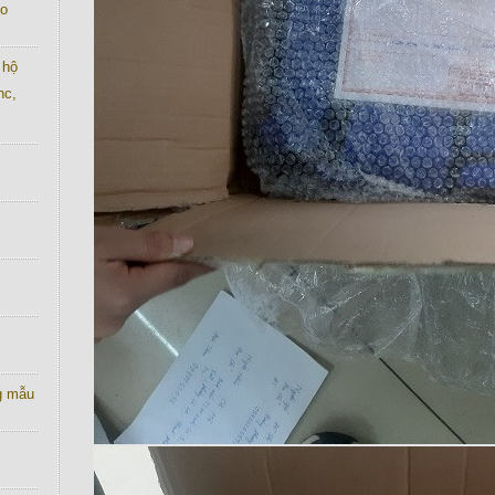
co
 hộ
nc,
g mẫu