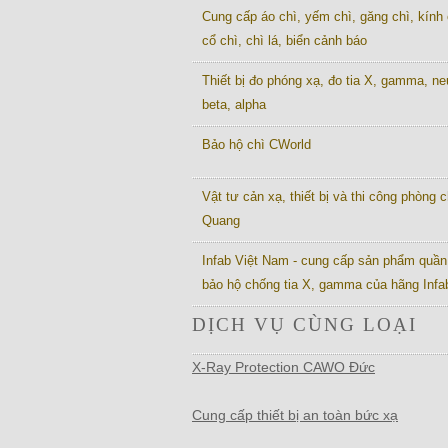
Cung cấp áo chì, yếm chì, găng chì, kính 
cổ chì, chì lá, biển cảnh báo
Thiết bị đo phóng xạ, đo tia X, gamma, ne
beta, alpha
Bảo hộ chì CWorld
Vật tư cản xạ, thiết bị và thi công phòng c
Quang
Infab Việt Nam - cung cấp sản phẩm quần
bảo hộ chống tia X, gamma của hãng Inf
DỊCH VỤ CÙNG LOẠI
X-Ray Protection CAWO Đức
Cung cấp thiết bị an toàn bức xạ