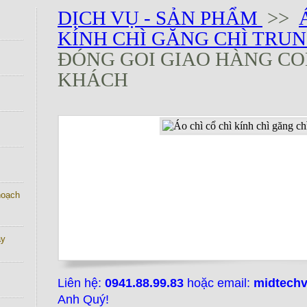
DỊCH VỤ - SẢN PHẨM
>>
A
KÍNH CHÌ GĂNG CHÌ TRU
ĐÓNG GOI GIAO HÀNG COD
KHÁCH
 hoạch
ay
Liên hệ:
0941.88.99.83
hoặc email:
midtech
Anh Quý!