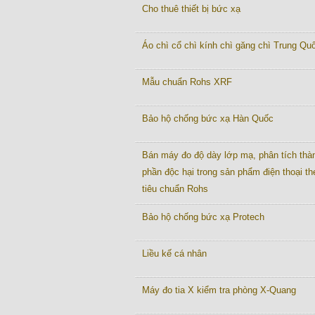
Cho thuê thiết bị bức xạ
Áo chì cổ chì kính chì găng chì Trung Quô
Mẫu chuẩn Rohs XRF
Bảo hộ chống bức xạ Hàn Quốc
Bán máy đo độ dày lớp mạ, phân tích thà
phần độc hại trong sản phẩm điện thoại th
tiêu chuẩn Rohs
Bảo hộ chống bức xạ Protech
Liều kế cá nhân
Máy đo tia X kiểm tra phòng X-Quang