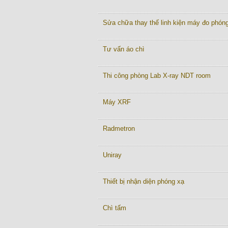
Sửa chữa thay thế linh kiện máy đo phón
Tư vấn áo chì
Thi công phòng Lab X-ray NDT room
Máy XRF
Radmetron
Uniray
Thiết bị nhận diện phóng xạ
Chì tấm