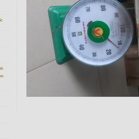
́c
nh
eo