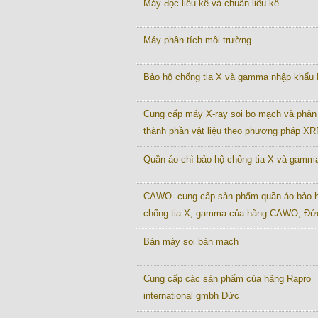
Máy đọc liều kế và chuẩn liều kế
Máy phân tích môi trường
Bảo hộ chống tia X và gamma nhập khẩu
Cung cấp máy X-ray soi bo mạch và phân 
thành phần vật liệu theo phương pháp XR
Quần áo chì bảo hộ chống tia X và gamm
CAWO- cung cấp sản phẩm quần áo bảo 
chống tia X, gamma của hãng CAWO, Đứ
Bán máy soi bản mạch
Cung cấp các sản phẩm của hãng Rapro
international gmbh Đức