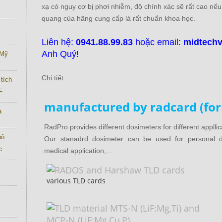
xạ có nguy cơ bị phơi nhiễm, độ chính xác sẽ rất cao nếu
quang của hãng cung cấp là rất chuẩn khoa học.
Liên hệ:
0941.88.99.83
hoặc email:
midtech
Anh Quý!
 Mỹ
Chi tiết:
tích
F
manufactured by radcard (for
a
RadPro provides different dosimeters for different appllic
hộ
Our stanadrd dosimeter can be used for personal do
c
medical application,...
various TLD cards