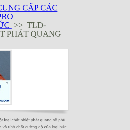
CUNG CẤP CÁC
PRO
ĐỨC
>> TLD-
ỆT PHÁT QUANG
t loại chất nhiệt phát quang sẽ phù
 và tính chất cường độ của loại bức