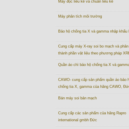
Máy đọc liều kế và chuẩn liều kế
Máy phân tích môi trường
Bảo hộ chống tia X và gamma nhập khẩu
Cung cấp máy X-ray soi bo mạch và phân 
thành phần vật liệu theo phương pháp XR
Quần áo chì bảo hộ chống tia X và gamm
CAWO- cung cấp sản phẩm quần áo bảo 
chống tia X, gamma của hãng CAWO, Đứ
Bán máy soi bản mạch
Cung cấp các sản phẩm của hãng Rapro
international gmbh Đức