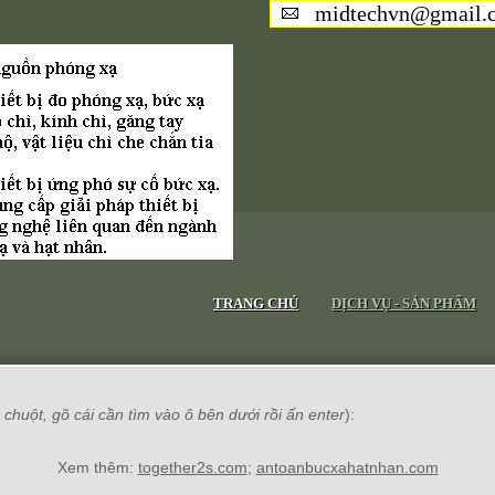
midtechvn@gmail.
TRANG CHỦ
DỊCH VỤ - SẢN PHẨM
chuột, gõ cái cần tìm vào ô bên dưới rồi ấn enter
):
Xem thêm:
together2s.com
;
antoanbucxahatnhan.com