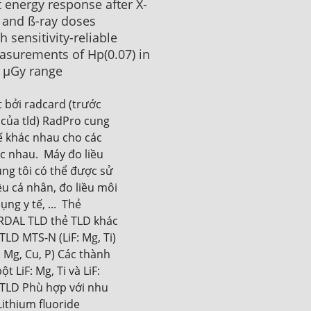
t energy response after X-
 and ß-ray doses
h sensitivity-reliable
surements of Hp(0.07) in
 μGy range
 bởi radcard (trước 
 của tld) RadPro cung 
ế khác nhau cho các 
 nhau.  Máy đo liều 
ng tôi có thể được sử 
u cá nhân, đo liều môi 
ng y tế, ...  Thẻ 
DAL TLD thẻ TLD khác 
TLD MTS-N (LiF: Mg, Ti) 
 Mg, Cu, P) Các thành 
 LiF: Mg, Ti và LiF: 
 TLD Phù hợp với nhu 
ithium fluoride 