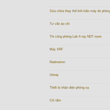
Sửa chữa thay thế linh kiện máy đo phón
Tư vấn áo chì
Thi công phòng Lab X-ray NDT room
Máy XRF
Radmetron
Uniray
Thiết bị nhận diện phóng xạ
Chì tấm