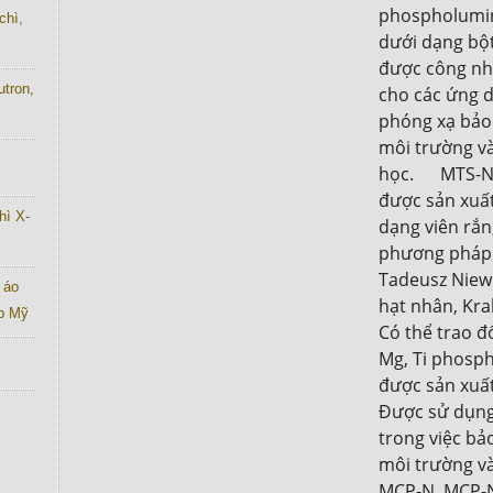
phospholumin
chì,
dưới dạng bột,
được công nhậ
utron,
cho các ứng d
phóng xạ bảo 
môi trường và
học.      MTS-N
được sản xuất
hì X-
dạng viên rắn,
phương pháp 
Tadeusz Niewi
 áo
hạt nhân, Krak
ab Mỹ
Có thể trao đổ
Mg, Ti phospho
được sản xuất
Được sử dụng 
trong việc bảo
môi trường và 
MCP-N  MCP-N 