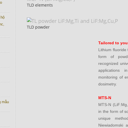
co
TLD elements
 hộ
nc,
TLD powder
Tailored to yo
Lithium fluoride
form of powde
recognized unive
applications i
monitoring of e
dosimetry.
MTS-N
g mẫu
MTS-N (LiF:Mg,
in the form of s
unique metho
Niewiadomski at