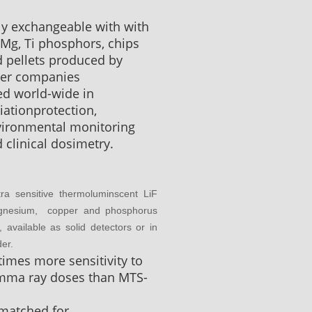
.
ly exchangeable with with
:Mg, Ti phosphors, chips
 pellets produced by
her companies
d world-wide in
iationprotection,
vironmental monitoring
 clinical dosimetry.
ra sensitive thermoluminscent LiF
gnesium, copper and phosphorus
 available as solid detectors or in
der.
times more sensitivity to
mma ray doses than MTS-
matched for