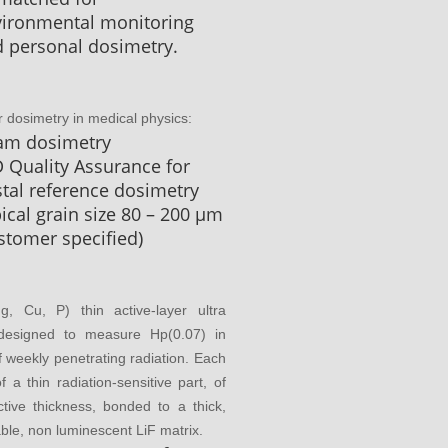
vironmental monitoring
 personal dosimetry.
 dosimetry in medical physics:
am dosimetry
 Quality Assurance for
tal reference dosimetry
ical grain size 80 – 200 μm
stomer specified)
, Cu, P) thin active-layer ultra
designed to measure Hp(0.07) in
of weekly penetrating radiation. Each
of a thin radiation-sensitive part, of
tive thickness, bonded to a thick,
ble, non luminescent LiF matrix.