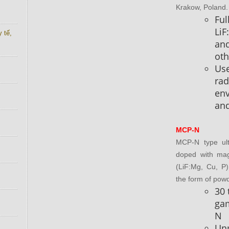
Krakow, Poland
Ful
LiF
 tế,
and
ot
Use
rad
en
and
MCP-N
MCP-N type ult
doped with ma
(LiF:Mg, Cu, P),
the form of pow
30 
ga
N
Un