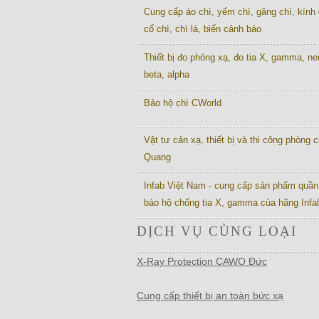
Cung cấp áo chì, yếm chì, găng chì, kính 
cổ chì, chì lá, biển cảnh báo
Thiết bị đo phóng xạ, đo tia X, gamma, ne
beta, alpha
Bảo hộ chì CWorld
Vật tư cản xạ, thiết bị và thi công phòng c
Quang
Infab Việt Nam - cung cấp sản phẩm quần
bảo hộ chống tia X, gamma của hãng Inf
DỊCH VỤ CÙNG LOẠI
X-Ray Protection CAWO Đức
Cung cấp thiết bị an toàn bức xạ