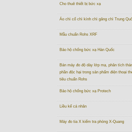
Cho thuê thiết bị bức xạ
Áo chì cổ chì kính chì găng chì Trung Quô
Mẫu chuẩn Rohs XRF
Bảo hộ chống bức xạ Hàn Quốc
Bán máy đo độ dày lớp mạ, phân tích thà
phần độc hại trong sản phẩm điện thoại th
tiêu chuẩn Rohs
Bảo hộ chống bức xạ Protech
Liều kế cá nhân
Máy đo tia X kiểm tra phòng X-Quang