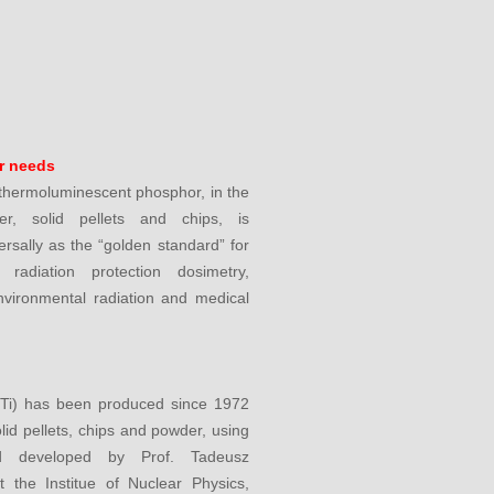
ur needs
 thermoluminescent phosphor, in the
r, solid pellets and chips, is
rsally as the “golden standard” for
n radiation protection dosimetry,
nvironmental radiation and medical
Ti) has been produced since 1972
olid pellets, chips and powder, using
d developed by Prof. Tadeusz
 the Institue of Nuclear Physics,