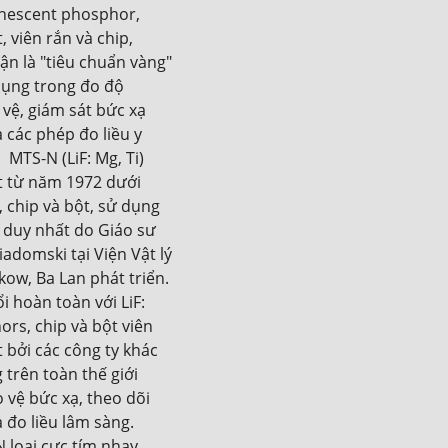
escent phosphor, 
 viên rắn và chip, 
n là "tiêu chuẩn vàng" 
ụng trong đo độ 
vệ, giám sát bức xạ 
 các phép đo liều y 
  MTS-N (LiF: Mg, Ti) 
 từ ​​năm 1972 dưới 
 chip và bột, sử dụng 
duy nhất do Giáo sư 
adomski tại Viện Vật lý 
ow, Ba Lan phát triển.  
i hoàn toàn với LiF: 
rs, chip và bột viên 
 bởi các công ty khác 
trên toàn thế giới 
 vệ bức xạ, theo dõi 
đo liều lâm sàng.    
loại cực tím nhạy 