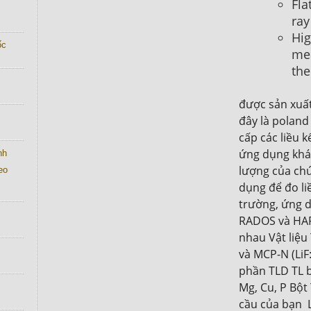
Fla
ray
Hig
́c
mea
the
được sản xuất
đây là poland
cấp các liều k
ứng dụng khác
nh
lượng của chú
eo
dụng để đo liề
trường, ứng dụ
RADOS và HAR
nhau Vật liệu 
và MCP-N (LiF:
phần TLD TL bột
Mg, Cu, P Bột
cầu của bạn  L