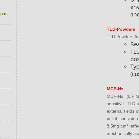
en
and
g xạ
TLD-Powders
TLD Powders for
Be
TLD
pos
Typ
(cu
MCP-Ns
MCP-Ns (LiF:Mg
sensitive TLD 
external fields 
pellet consists 
8.5mg*cm² effec
mechanically sta