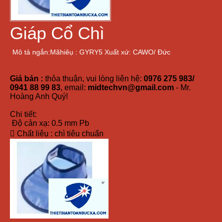
Giáp Cổ Chì
Mô tả ngắn:Mãhiêụ : GYRY5 Xuất xứ: CAWO/ Đức
Giá bán :
thỏa thuận, vui lòng liên hệ:
0976 275 983/
0941 88 99 83
, email:
midtechvn@gmail.com
- Mr.
Hoàng Anh Quý!
Chi tiết:
Độ cản xạ: 0.5 mm Pb
 Chất liêụ : chì tiêu chuẩn