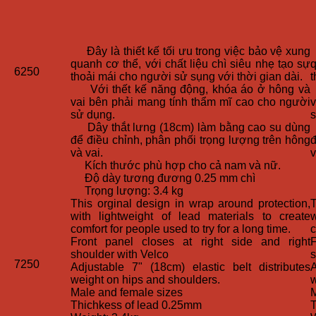
Đây là thiết kế tối ưu trong việc bảo vệ xung
Đ
quanh cơ thể, với chất liệu chì siêu nhẹ tạo sự
q
6250
thoải mái cho người sử sụng với thời gian dài.
t
Với thết kế năng động, khóa áo ở hông và
vai bên phải mang tính thẩm mĩ cao cho người
v
sử dụng.
s
Dây thắt lưng (18cm) làm bằng cao su dùng
để điều chỉnh, phân phối trọng lượng trên hông
đ
và vai.
v
Kích thước phù hợp cho cả nam và nữ.
Độ dày tương đương 0.25 mm chì
Trọng lượng: 3.4 kg
This orginal design in wrap around protection,
T
with lightweight of lead materials to create
w
comfort for people used to try for a long time.
c
Front panel closes at right side and right
shoulder with Velco
s
7250
Adjustable 7" (18cm) elastic belt distributes
A
weight on hips and shoulders.
w
Male and female sizes
M
Thichkess of lead 0.25mm
T