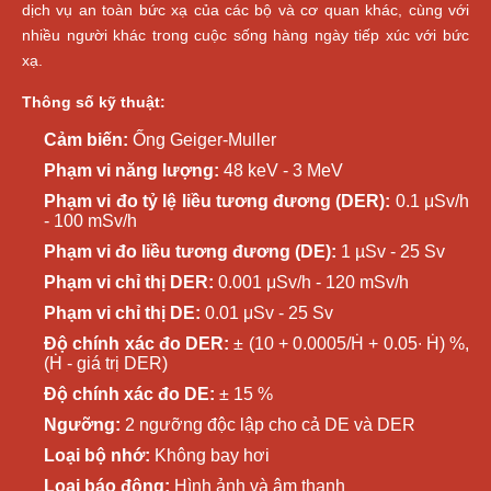
dịch vụ an toàn bức xạ của các bộ và cơ quan khác, cùng với
nhiều người khác trong cuộc sống hàng ngày tiếp xúc với bức
xạ.
Thông số kỹ thuật:
Cảm biến:
Ống Geiger-Muller
Phạm vi năng lượng:
48 keV - 3 MeV
Phạm vi đo tỷ lệ liều tương đương (DER):
0.1 μSv/h
- 100 mSv/h
Phạm vi đo liều tương đương (DE):
1 µSv - 25 Sv
Phạm vi chỉ thị DER:
0.001 μSv/h - 120 mSv/h
Phạm vi chỉ thị DE:
0.01 μSv - 25 Sv
Độ chính xác đo DER:
± (10 + 0.0005/Ḣ + 0.05∙ Ḣ) %,
(Ḣ - giá trị DER)
Độ chính xác đo DE:
± 15 %
Ngưỡng:
2 ngưỡng độc lập cho cả DE và DER
Loại bộ nhớ:
Không bay hơi
Loại báo động:
Hình ảnh và âm thanh