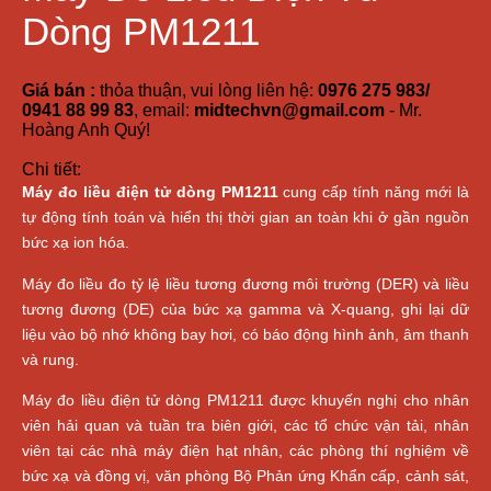
Dòng PM1211
Giá bán :
thỏa thuận, vui lòng liên hệ:
0976 275 983/
0941 88 99 83
, email:
midtechvn@gmail.com
- Mr.
Hoàng Anh Quý!
Chi tiết:
Máy đo liều điện tử dòng PM1211
cung cấp tính năng mới là
tự động tính toán và hiển thị thời gian an toàn khi ở gần nguồn
bức xạ ion hóa.
Máy đo liều đo tỷ lệ liều tương đương môi trường (DER) và liều
tương đương (DE) của bức xạ gamma và X-quang, ghi lại dữ
liệu vào bộ nhớ không bay hơi, có báo động hình ảnh, âm thanh
và rung.
Máy đo liều điện tử dòng PM1211 được khuyến nghị cho nhân
viên hải quan và tuần tra biên giới, các tổ chức vận tải, nhân
viên tại các nhà máy điện hạt nhân, các phòng thí nghiệm về
bức xạ và đồng vị, văn phòng Bộ Phản ứng Khẩn cấp, cảnh sát,