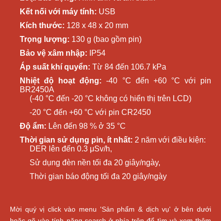
Kết nối với máy tính:
USB
Kích thước:
128 x 48 x 20 mm
Trọng lượng:
130 g (bao gồm pin)
Bảo vệ xâm nhập:
IP54
Áp suất khí quyển:
Từ 84 đến 106.7 kPa
Nhiệt độ hoạt động:
-40 °C đến +60 °C với pin
BR2450A
(-40 °C đến -20 °C không có hiển thị trên LCD)
-20 °C đến +60 °C với pin CR2450
Độ ẩm:
Lên đến 98 % ở 35 °C
Thời gian sử dụng pin, ít nhất:
2 năm với điều kiện:
DER lên đến 0.3 μSv/h,
Sử dụng đèn nền tối đa 20 giây/ngày,
Thời gian báo động tối đa 20 giây/ngày
Mời quý vị click vào menu 'Sản phẩm & dịch vụ' ở bên dưới
hoặc gõ vào tính năng search ở phía trên để tìm và xem thêm