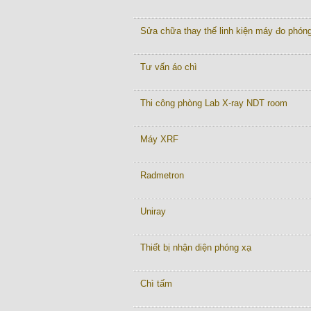
Sửa chữa thay thế linh kiện máy đo phón
Tư vấn áo chì
Thi công phòng Lab X-ray NDT room
Máy XRF
Radmetron
Uniray
Thiết bị nhận diện phóng xạ
Chì tấm