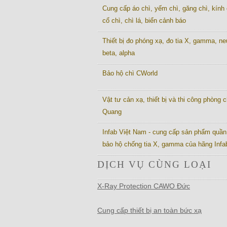
Cung cấp áo chì, yếm chì, găng chì, kính 
cổ chì, chì lá, biển cảnh báo
Thiết bị đo phóng xạ, đo tia X, gamma, ne
beta, alpha
Bảo hộ chì CWorld
Vật tư cản xạ, thiết bị và thi công phòng c
Quang
Infab Việt Nam - cung cấp sản phẩm quần
bảo hộ chống tia X, gamma của hãng Inf
DỊCH VỤ CÙNG LOẠI
X-Ray Protection CAWO Đức
Cung cấp thiết bị an toàn bức xạ