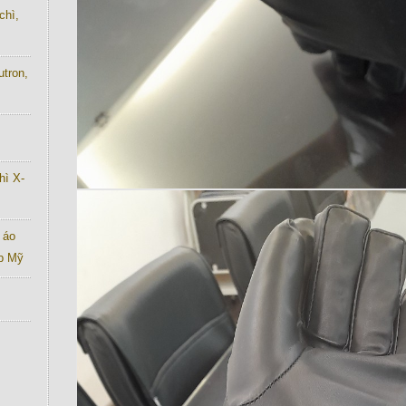
chì,
utron,
hì X-
 áo
ab Mỹ