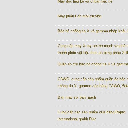
Máy đọc liều kế và chuẩn liều kế
Máy phân tích môi trường
Bảo hộ chống tia X và gamma nhập khẩu
Cung cấp máy X-ray soi bo mạch và phân 
thành phần vật liệu theo phương pháp XR
Quần áo chì bảo hộ chống tia X và gamm
CAWO- cung cấp sản phẩm quần áo bảo 
chống tia X, gamma của hãng CAWO, Đứ
Bán máy soi bản mạch
Cung cấp các sản phẩm của hãng Rapro
international gmbh Đức