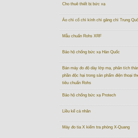
Cho thuê thiết bị bức xạ
Áo chì cổ chì kính chì găng chì Trung Quô
Mẫu chuẩn Rohs XRF
Bảo hộ chống bức xạ Hàn Quốc
Bán máy đo độ dày lớp mạ, phân tích thà
phần độc hại trong sản phẩm điện thoại th
tiêu chuẩn Rohs
Bảo hộ chống bức xạ Protech
Liều kế cá nhân
Máy đo tia X kiểm tra phòng X-Quang