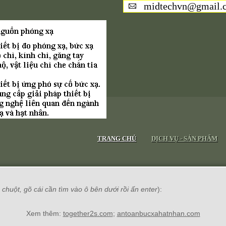
midtechvn@gmail.
TRANG CHỦ
DỊCH VỤ - SẢN PHẨM
chuột, gõ cái cần tìm vào ô bên dưới rồi ấn enter
):
Xem thêm:
together2s.com
;
antoanbucxahatnhan.com