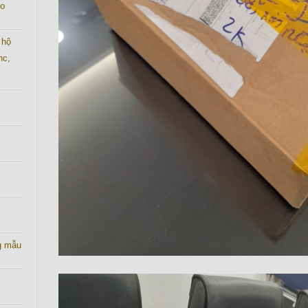
co
 hộ
nc,
g mẫu