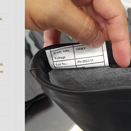
́c
nh
eo