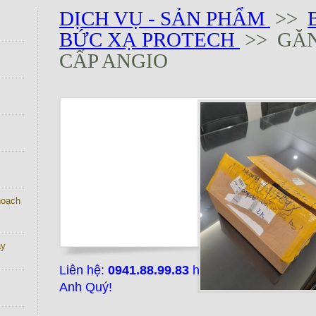
DỊCH VỤ - SẢN PHẨM
>>
BỨC XẠ PROTECH
>> GĂN
CẤP ANGIO
 hoạch
ay
Liên hệ:
0941.88.99.83
hoặc email:
midtech
Anh Quý!