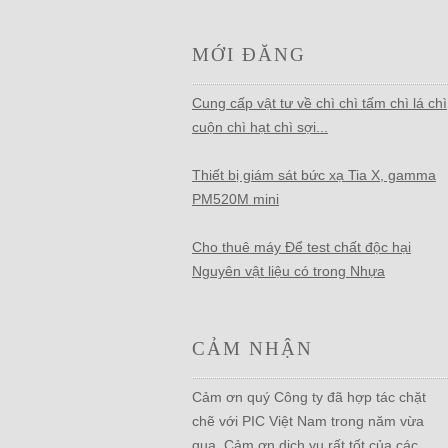
MỚI ĐĂNG
Cung cấp vật tư về chì chì tấm chì lá chì
cuộn chì hạt chì sợi...
Thiết bị giám sát bức xạ Tia X, gamma
PM520M mini
Cho thuê máy Để test chất độc hại
Nguyên vật liệu có trong Nhựa
CẢM NHẬN
Cảm ơn quý Công ty đã hợp tác chặt
chẽ với PIC Việt Nam trong năm vừa
qua. Cảm ơn dịch vụ rất tốt của các