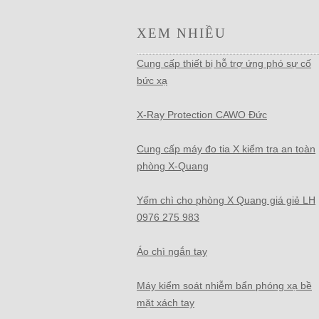
XEM NHIỀU
Cung cấp thiết bị hỗ trợ ứng phó sự cố
bức xạ
X-Ray Protection CAWO Đức
Cung cấp máy đo tia X kiểm tra an toàn
phòng X-Quang
Yếm chì cho phòng X Quang giá giẻ LH
0976 275 983
Áo chì ngắn tay
Máy kiểm soát nhiễm bẩn phóng xạ bề
mặt xách tay