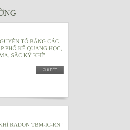
ƯỜNG
NGUYÊN TỐ BẰNG CÁC
P PHỔ KẾ QUANG HỌC,
A, SẮC KÝ KHÍ"
CHI TIẾT
O KHÍ RADON TBM-IC-RN"