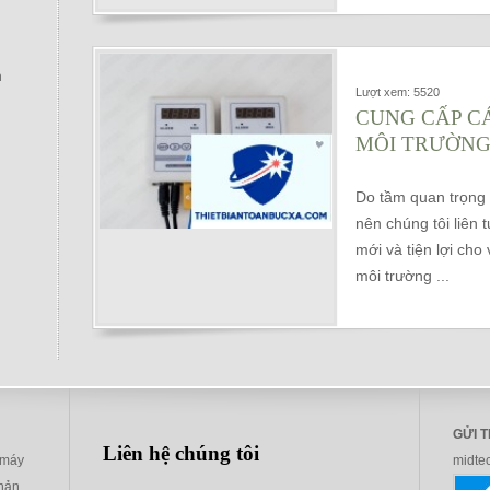
h
Lượt xem: 5520
CUNG CẤP CÁ
MÔI TRƯỜNG 
Do tầm quan trọng 
nên chúng tôi liên 
mới và tiện lợi cho
môi trường ...
GỬI 
Liên hệ chúng tôi
 máy
midte
phản