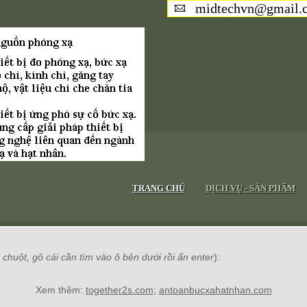
midtechvn@gmail.
TRANG CHỦ
DỊCH VỤ - SẢN PHẨM
chuột, gõ cái cần tìm vào ô bên dưới rồi ấn enter
):
Xem thêm:
together2s.com
;
antoanbucxahatnhan.com