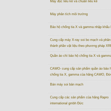
Máy đọc liều kế và chuẩn liều kế
Máy phân tích môi trường
Bảo hộ chống tia X và gamma nhập khẩu
Cung cấp máy X-ray soi bo mạch và phân 
thành phần vật liệu theo phương pháp XR
Quần áo chì bảo hộ chống tia X và gamm
CAWO- cung cấp sản phẩm quần áo bảo 
chống tia X, gamma của hãng CAWO, Đứ
Bán máy soi bản mạch
Cung cấp các sản phẩm của hãng Rapro
international gmbh Đức