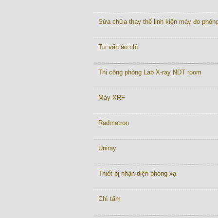
Sửa chữa thay thế linh kiện máy đo phón
Tư vấn áo chì
Thi công phòng Lab X-ray NDT room
Máy XRF
Radmetron
Uniray
Thiết bị nhận diện phóng xạ
Chì tấm