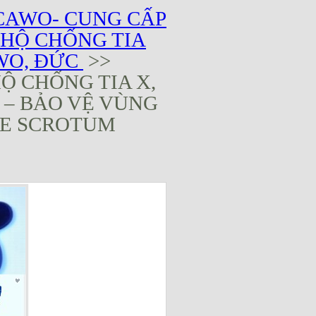
CAWO- CUNG CẤP
HỘ CHỐNG TIA
WO, ĐỨC
>>
Ộ CHỐNG TIA X,
– BẢO VỆ VÙNG
VE SCROTUM