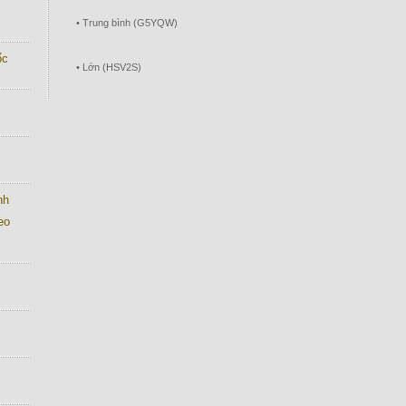
• Trung bình (G5YQW)
́c
• Lớn (HSV2S)
nh
eo