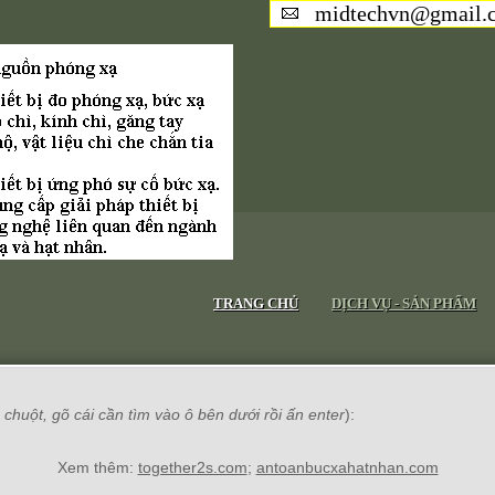
midtechvn@gmail.
TRANG CHỦ
DỊCH VỤ - SẢN PHẨM
chuột, gõ cái cần tìm vào ô bên dưới rồi ấn enter
):
Xem thêm:
together2s.com
;
antoanbucxahatnhan.com