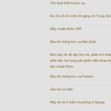
Cho thuê thiết bị bức xạ
Áo chì cổ chì kính chì găng chì Trung Quô
Mẫu chuẩn Rohs XRF
Bảo hộ chống bức xạ Hàn Quốc
Bán máy đo độ dày lớp mạ, phân tích thà
phần độc hại trong sản phẩm điện thoại th
tiêu chuẩn Rohs
Bảo hộ chống bức xạ Protech
Liều kế cá nhân
Máy đo tia X kiểm tra phòng X-Quang