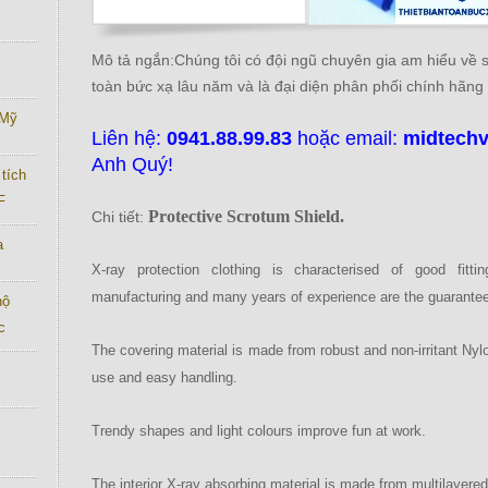
Mô tả ngắn:Chúng tôi có đội ngũ chuyên gia am hiểu về
toàn bức xạ lâu năm và là đại diện phân phối chính hãng
 Mỹ
Liên hệ:
0941.88.99.83
hoặc email:
midtech
Anh Quý!
tích
F
Protective Scrotum Shield.
Chi tiết:
a
X-ray protection clothing is characterised of good fitt
manufacturing and many years of experience are the guarantee f
hộ
c
The covering material is made from robust and non-irritant Ny
use and easy handling.
Trendy shapes and light colours improve fun at work.
The interior X-ray absorbing material is made from multilayered