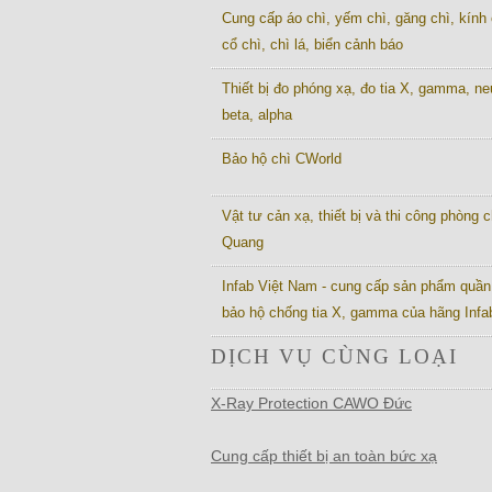
Cung cấp áo chì, yếm chì, găng chì, kính 
cổ chì, chì lá, biển cảnh báo
Thiết bị đo phóng xạ, đo tia X, gamma, ne
beta, alpha
Bảo hộ chì CWorld
Vật tư cản xạ, thiết bị và thi công phòng c
Quang
Infab Việt Nam - cung cấp sản phẩm quần
bảo hộ chống tia X, gamma của hãng Inf
DỊCH VỤ CÙNG LOẠI
X-Ray Protection CAWO Đức
Cung cấp thiết bị an toàn bức xạ