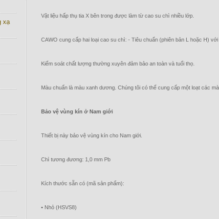
Vật liệu hấp thụ tia X bên trong được làm từ cao su chì nhiều lớp.
g xạ
CAWO cung cấp hai loại cao su chì: - Tiêu chuẩn (phiên bản L hoặc H) với
Kiểm soát chất lượng thường xuyên đảm bảo an toàn và tuổi thọ.
Màu chuẩn là màu xanh dương. Chúng tôi có thể cung cấp một loạt các mà
Bảo vệ vùng kín ở Nam giới
Thiết bị này bảo vệ vùng kín cho Nam giới.
Chì tương đương: 1,0 mm Pb
Kích thước sẵn có (mã sản phẩm):
• Nhỏ (HSVS8)