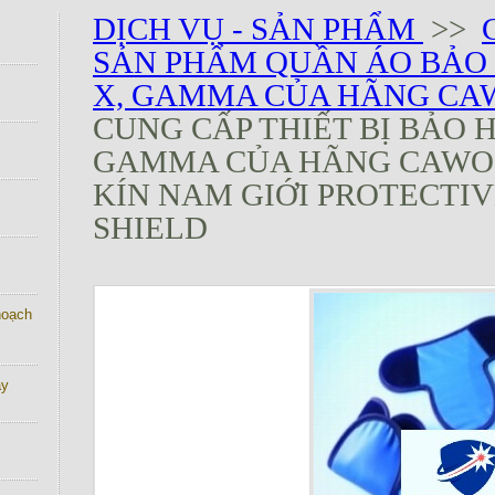
DỊCH VỤ - SẢN PHẨM
>>
SẢN PHẨM QUẦN ÁO BẢO 
X, GAMMA CỦA HÃNG CA
CUNG CẤP THIẾT BỊ BẢO H
GAMMA CỦA HÃNG CAWO 
KÍN NAM GIỚI PROTECTI
SHIELD
 hoạch
ay