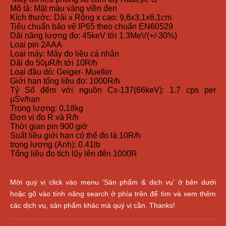
Mô tả: Mặt màu vàng viền đen
Kích thước: Dài x Rộng x cao: 9,6x3,1x6,1cm
Tiêu chuẩn bảo vệ IP65 theo chuẩn EN60529
Dải năng lượng đo: 45keV tới 1.3MeV(+/-30%)
Loại pin 2AAA
Loại máy: Máy đo liều cá nhân
Dải đo 50μR/h tới 10R/h
Loại đầu dò: Geiger- Mueller
Giới hạn tổng liều đo: 1000R/h
Tỷ Số đếm với nguồn Cs-137(66keV): 1.7 cps per
μSv/hạn
Trọng lượng: 0,18kg
Đơn vị đo R và R/h
Thời gian pin 900 giờ
Suất liều giới hạn có thể đo là 10R/h
trọng lượng (Anh): 0.41lb
Tổng liều đo tích lũy lên đến 1000R
Mời quý vị click vào menu 'Sản phẩm & dịch vụ' ở bên dưới
hoặc gõ vào tính năng search ở phía trên để tìm và xem thêm
các dịch vụ, sản phẩm khác mà quý vị cần. Thanks!