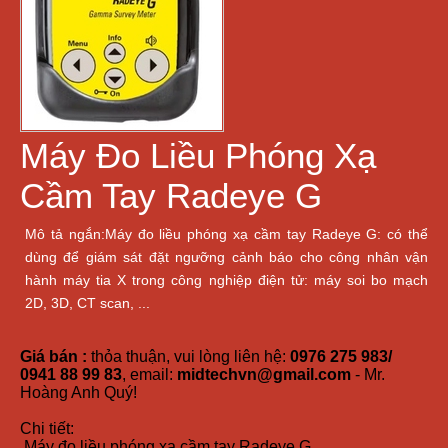
Máy Đo Liều Phóng Xạ
Cầm Tay Radeye G
Mô tả ngắn:Máy đo liều phóng xạ cầm tay Radeye G: có thể
dùng để giám sát đặt ngưỡng cảnh báo cho công nhân vận
hành máy tia X trong công nghiệp điện tử: máy soi bo mạch
2D, 3D, CT scan, ...
Giá bán :
thỏa thuận, vui lòng liên hệ:
0976 275 983/
0941 88 99 83
, email:
midtechvn@gmail.com
- Mr.
Hoàng Anh Quý!
Chi tiết:
Máy đo liều phóng xạ cầm tay Radeye G