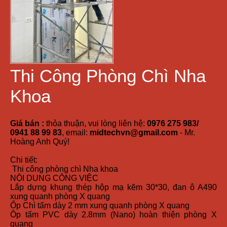
Thi Công Phòng Chì Nha
Khoa
Giá bán :
thỏa thuận, vui lòng liên hệ:
0976 275 983/
0941 88 99 83
, email:
midtechvn@gmail.com
- Mr.
Hoàng Anh Quý!
Chi tiết:
Thi công phòng chì Nha khoa
NỘI DUNG CÔNG VIỆC
Lắp dựng khung thép hộp mạ kẽm 30*30, đan ô A490
xung quanh phòng X quang
Ốp Chì tấm dày 2 mm xung quanh phòng X quang
Ôp tấm PVC dày 2.8mm (Nano) hoàn thiện phòng X
quang