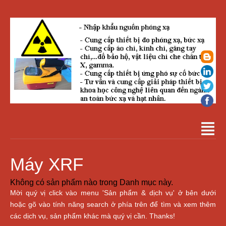
Máy XRF
Không có sản phẩm nào trong Danh mục này.
Mời quý vị click vào menu 'Sản phẩm & dịch vụ' ở bên dưới
hoặc gõ vào tính năng search ở phía trên để tìm và xem thêm
các dịch vụ, sản phẩm khác mà quý vị cần. Thanks!