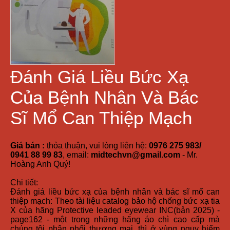
Đánh Giá Liều Bức Xạ
Của Bệnh Nhân Và Bác
Sĩ Mổ Can Thiệp Mạch
Giá bán :
thỏa thuận, vui lòng liên hệ:
0976 275 983/
0941 88 99 83
, email:
midtechvn@gmail.com
- Mr.
Hoàng Anh Quý!
Chi tiết:
Đánh giá liều bức xạ của bệnh nhân và bác sĩ mổ can
thiệp mạch: Theo tài liệu catalog bảo hộ chống bức xạ tia
X của hãng Protective leaded eyewear INC(bản 2025) -
page162 - một trong những hãng áo chì cao cấp mà
chúng tôi phân phối thương mại, thì ở vùng nguy hiểm