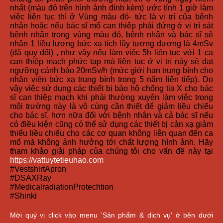
nhất (màu đỏ trên hình ảnh đính kèm) ước tính 1 giờ làm
việc liên tục thì ở Vùng màu đỏ- tức là vị trí của bệnh
nhân hoặc nếu bác sĩ mổ can thiệp phải đứng ở vị trí sát
bệnh nhân trong vùng màu đỏ, bệnh nhân và bác sĩ sẽ
nhận 1 liều lượng bức xạ tích lũy tương đương là 4mSv
(đã quy đổi) , như vậy nếu làm việc 5h liên tục với 1 ca
can thiệp mạch phức tạp mà liên tục ở vị trí này sẽ đạt
ngưỡng cảnh báo 20mSv/h (mức giới hạn trung bình cho
nhân viên bức xạ trung bình trong 5 năm liên tiếp). Do
vậy việc sử dụng các thiết bị bảo hộ chống tia X cho bác
sĩ can thiệp mạch khi phải thường xuyên làm việc trong
môi trường này là vô cùng cần thiết để giảm liều chiếu
cho bác sĩ, hơn nữa đối với bệnh nhân và cả bác sĩ nếu
có điều kiện cũng có thể sử dụng các thiết bị cản xạ giảm
thiểu liều chiếu cho các cơ quan không liên quan đến ca
mổ mà không ảnh hưởng tới chất lượng hình ảnh. Hãy
tham khảo giải pháp của chúng tôi cho vấn đề này tại
https://vattuytetieuhao.com
#VestshirtApron
#DSAXRay
#MedicalradiationProtechtion
#Shinki
Mời quý vị click vào menu 'Sản phẩm & dịch vụ' ở bên dưới