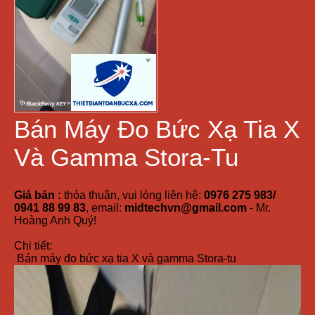
Bán Máy Đo Bức Xạ Tia X
Và Gamma Stora-Tu
Giá bán :
thỏa thuận, vui lòng liên hệ:
0976 275 983/
0941 88 99 83
, email:
midtechvn@gmail.com
- Mr.
Hoàng Anh Quý!
Chi tiết:
Bán máy đo bức xạ tia X và gamma Stora-tu