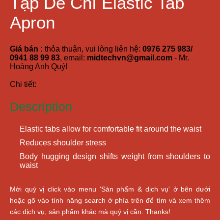
Tạp Dề Chì Elastic Tab
Apron
Giá bán :
thỏa thuận, vui lòng liên hệ:
0976 275 983/
0941 88 99 83
, email:
midtechvn@gmail.com
- Mr.
Hoàng Anh Quý!
Chi tiết:
Description
Elastic tabs allow for comfortable fit around the waist
Reduces shoulder stress
Body hugging design shifts weight from shoulders to
waist
Mời quý vị click vào menu 'Sản phẩm & dịch vụ' ở bên dưới
hoặc gõ vào tính năng search ở phía trên để tìm và xem thêm
các dịch vụ, sản phẩm khác mà quý vị cần. Thanks!