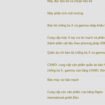
Máy đọc liều kế và chuẩn liều kế
Máy phân tích môi trường
Bảo hộ chống tia X và gamma nhập khẩu
Cung cấp máy X-ray soi bo mạch và phân 
thành phần vật liệu theo phương pháp XR
Quần áo chì bảo hộ chống tia X và gamm
CAWO- cung cấp sản phẩm quần áo bảo 
chống tia X, gamma của hãng CAWO, Đứ
Bán máy soi bản mạch
Cung cấp các sản phẩm của hãng Rapro
international gmbh Đức