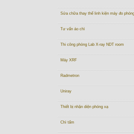
Sửa chữa thay thế linh kiện máy đo phón
Tư vấn áo chì
Thi công phòng Lab X-ray NDT room
Máy XRF
Radmetron
Uniray
Thiết bị nhận diện phóng xạ
Chì tấm