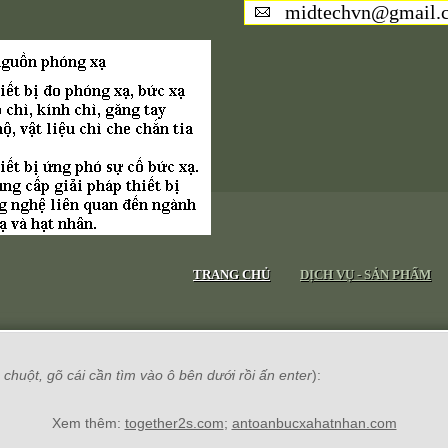
midtechvn@gmail.
TRANG CHỦ
DỊCH VỤ - SẢN PHẨM
chuột, gõ cái cần tìm vào ô bên dưới rồi ấn enter
):
Xem thêm:
together2s.com
;
antoanbucxahatnhan.com