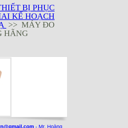
THIẾT BỊ PHỤC
HAI KẾ HOẠCH
XẠ
>> MÁY ĐO
G HÃNG
vn@gmail.com
- Mr. Hoàng