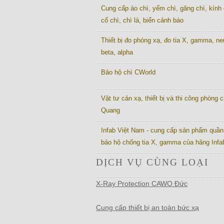
Cung cấp áo chì, yếm chì, găng chì, kính 
cổ chì, chì lá, biển cảnh báo
Thiết bị đo phóng xạ, đo tia X, gamma, ne
beta, alpha
Bảo hộ chì CWorld
Vật tư cản xạ, thiết bị và thi công phòng c
Quang
Infab Việt Nam - cung cấp sản phẩm quần
bảo hộ chống tia X, gamma của hãng Inf
DỊCH VỤ CÙNG LOẠI
X-Ray Protection CAWO Đức
Cung cấp thiết bị an toàn bức xạ