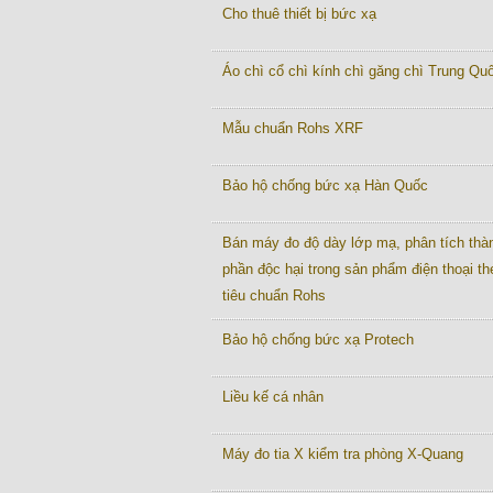
Cho thuê thiết bị bức xạ
Áo chì cổ chì kính chì găng chì Trung Quô
Mẫu chuẩn Rohs XRF
Bảo hộ chống bức xạ Hàn Quốc
Bán máy đo độ dày lớp mạ, phân tích thà
phần độc hại trong sản phẩm điện thoại th
tiêu chuẩn Rohs
Bảo hộ chống bức xạ Protech
Liều kế cá nhân
Máy đo tia X kiểm tra phòng X-Quang