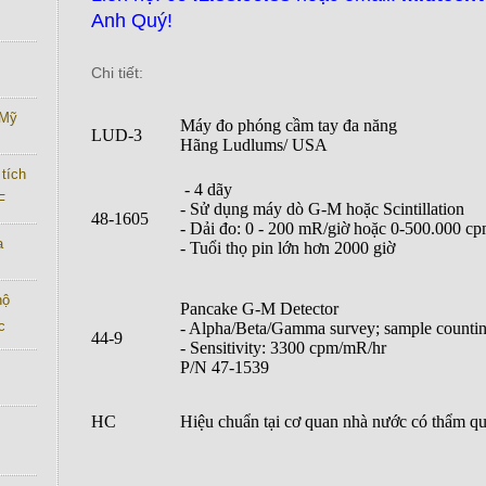
Anh Quý!
Chi tiết:
 Mỹ
Máy đo phóng cầm tay đa năng
LUD-3
Hãng Ludlums/ USA
tích
- 4 dãy
F
- Sử dụng máy dò G-M hoặc Scintillation
48-1605
- Dải đo: 0 - 200 mR/giờ hoặc 0-500.000 c
a
- Tuổi thọ pin lớn hơn 2000 giờ
hộ
Pancake G-M Detector
c
- Alpha/Beta/Gamma survey; sample counti
44-9
- Sensitivity: 3300 cpm/mR/hr
P/N 47-1539
HC
Hiệu chuẩn tại cơ quan nhà nước có thẩm q