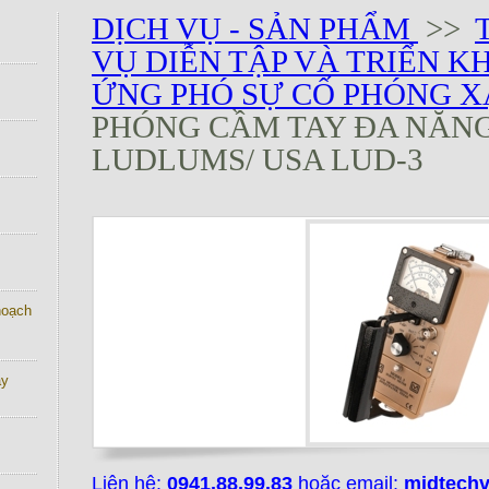
DỊCH VỤ - SẢN PHẨM
>>
VỤ DIỄN TẬP VÀ TRIỂN K
ỨNG PHÓ SỰ CỐ PHÓNG 
PHÓNG CẦM TAY ĐA NĂN
LUDLUMS/ USA LUD-3
 hoạch
ay
Liên hệ:
0941.88.99.83
hoặc email:
midtech