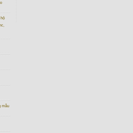
co
 hộ
nc,
g mẫu