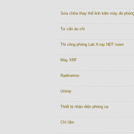
Sửa chữa thay thế linh kiện máy đo phón
Tư vấn áo chì
Thi công phòng Lab X-ray NDT room
Máy XRF
Radmetron
Uniray
Thiết bị nhận diện phóng xạ
Chì tấm