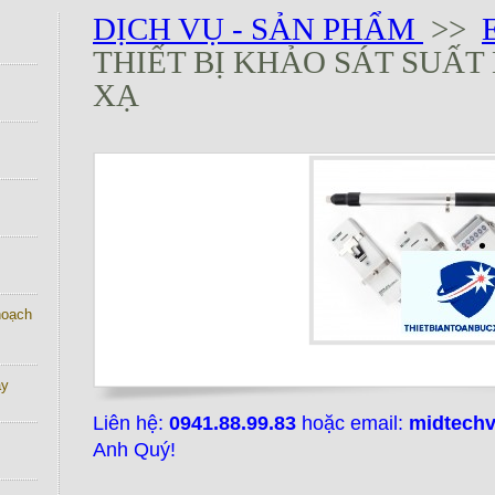
DỊCH VỤ - SẢN PHẨM
>>
THIẾT BỊ KHẢO SÁT SUẤT 
XẠ
 hoạch
ay
Liên hệ:
0941.88.99.83
hoặc email:
midtech
Anh Quý!