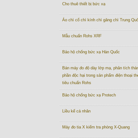
Cho thuê thiết bị bức xạ
Áo chì cổ chì kính chì găng chì Trung Quô
Mẫu chuẩn Rohs XRF
Bảo hộ chống bức xạ Hàn Quốc
Bán máy đo độ dày lớp mạ, phân tích thà
phần độc hại trong sản phẩm điện thoại th
tiêu chuẩn Rohs
Bảo hộ chống bức xạ Protech
Liều kế cá nhân
Máy đo tia X kiểm tra phòng X-Quang