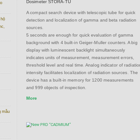
Dosimeter STORA-TU
co
A compact search device with telescopic tube for quick
 hộ
detection and localization of gamma and beta radiation
nc,
sources.
5 seconds are enough for quick evaluation of gamma
background with 4 built-in Geiger-Muller counters. A big
display with luminescent backlight simultaneously
indicates units of measurement, measurement errors,
threshold level and real time. Analog indicator of radiatio
intensity facilitates localization of radiation sources. The
device has a built-in memory for 1200 measurements
and 999 objects of inspection.
More
g mẫu