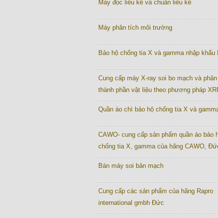
Máy đọc liều kế và chuẩn liều kế
Máy phân tích môi trường
Bảo hộ chống tia X và gamma nhập khẩu
Cung cấp máy X-ray soi bo mạch và phân 
thành phần vật liệu theo phương pháp XR
Quần áo chì bảo hộ chống tia X và gamm
CAWO- cung cấp sản phẩm quần áo bảo 
chống tia X, gamma của hãng CAWO, Đứ
Bán máy soi bản mạch
Cung cấp các sản phẩm của hãng Rapro
international gmbh Đức