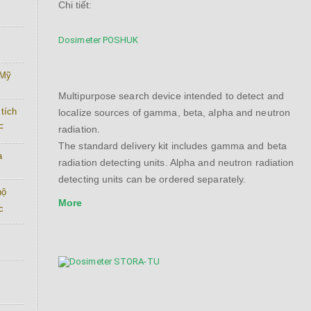
Chi tiết:
Dosimeter POSHUK
 Mỹ
Multipurpose search device intended to detect and
tích
localize sources of gamma, beta, alpha and neutron
F
radiation.
The standard delivery kit includes gamma and beta
a
radiation detecting units. Alpha and neutron radiation
detecting units can be ordered separately.
hộ
More
c