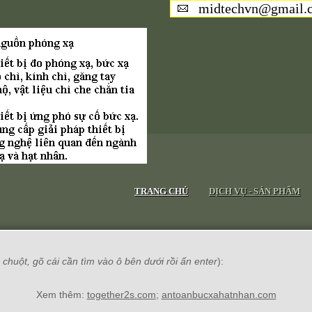
midtechvn@gmail.
TRANG CHỦ
DỊCH VỤ - SẢN PHẨM
chuột, gõ cái cần tìm vào ô bên dưới rồi ấn enter
):
Xem thêm:
together2s.com
;
antoanbucxahatnhan.com