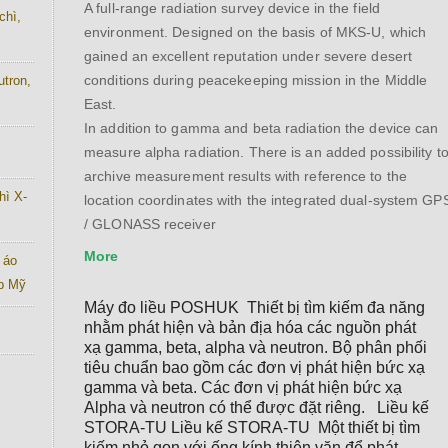
A full-range radiation survey device in the field
chì,
environment. Designed on the basis of MKS-U, which
gained an excellent reputation under severe desert
conditions during peacekeeping mission in the Middle
utron,
East.
In addition to gamma and beta radiation the device can
measure alpha radiation. There is an added possibility t
archive measurement results with reference to the
hì X-
location coordinates with the integrated dual-system GP
/ GLONASS receiver
More
 áo
ab Mỹ
Máy đo liều POSHUK  Thiết bị tìm kiếm đa năng 
nhằm phát hiện và bản địa hóa các nguồn phát 
xạ gamma, beta, alpha và neutron. Bộ phân phối 
tiêu chuẩn bao gồm các đơn vị phát hiện bức xạ 
gamma và beta. Các đơn vị phát hiện bức xạ 
Alpha và neutron có thể được đặt riêng.   Liều kế 
STORA-TU Liều kế STORA-TU  Một thiết bị tìm 
kiếm nhỏ gọn với ống kính thiên văn để phát 