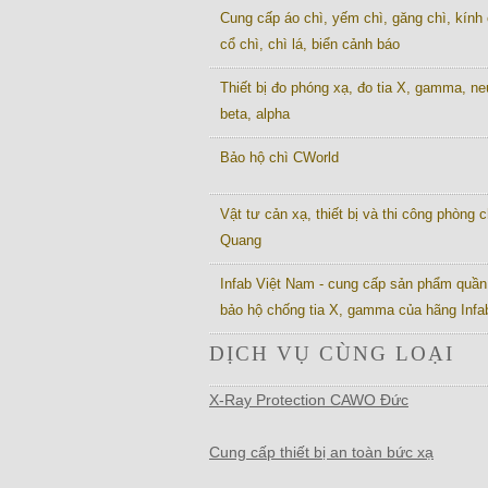
Cung cấp áo chì, yếm chì, găng chì, kính 
cổ chì, chì lá, biển cảnh báo
Thiết bị đo phóng xạ, đo tia X, gamma, ne
beta, alpha
Bảo hộ chì CWorld
Vật tư cản xạ, thiết bị và thi công phòng c
Quang
Infab Việt Nam - cung cấp sản phẩm quần
bảo hộ chống tia X, gamma của hãng Inf
DỊCH VỤ CÙNG LOẠI
X-Ray Protection CAWO Đức
Cung cấp thiết bị an toàn bức xạ