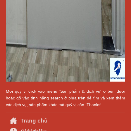
Mời quý vị click vào menu 'Sản phẩm & dịch vụ' ở bên dưới
hoặc gõ vào tính năng search ở phía trên để tìm và xem thêm
các dịch vụ, sản phẩm khác mà quý vị cần. Thanks!
Trang chủ