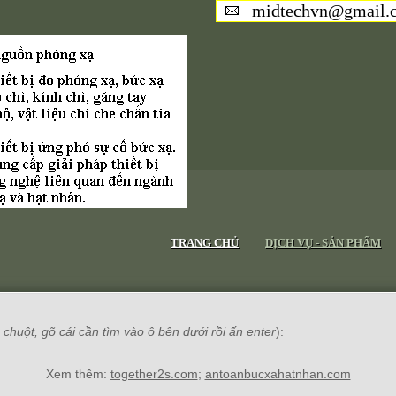
midtechvn@gmail.
TRANG CHỦ
DỊCH VỤ - SẢN PHẨM
chuột, gõ cái cần tìm vào ô bên dưới rồi ấn enter
):
Xem thêm:
together2s.com
;
antoanbucxahatnhan.com