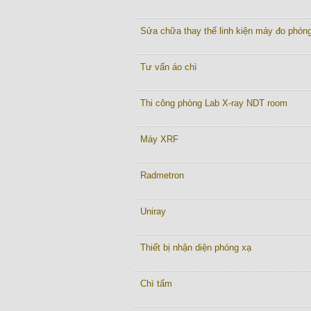
Sửa chữa thay thế linh kiện máy đo phón
Tư vấn áo chì
Thi công phòng Lab X-ray NDT room
Máy XRF
Radmetron
Uniray
Thiết bị nhận diện phóng xạ
Chì tấm