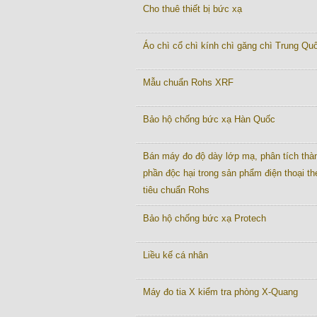
Cho thuê thiết bị bức xạ
Áo chì cổ chì kính chì găng chì Trung Quô
Mẫu chuẩn Rohs XRF
Bảo hộ chống bức xạ Hàn Quốc
Bán máy đo độ dày lớp mạ, phân tích thà
phần độc hại trong sản phẩm điện thoại th
tiêu chuẩn Rohs
Bảo hộ chống bức xạ Protech
Liều kế cá nhân
Máy đo tia X kiểm tra phòng X-Quang