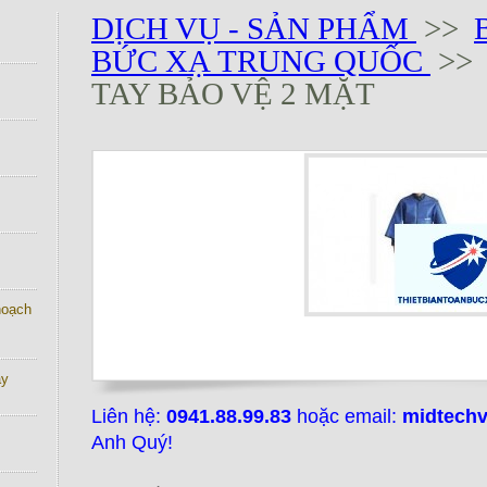
DỊCH VỤ - SẢN PHẨM
>>
BỨC XẠ TRUNG QUỐC
>> 
TAY BẢO VỆ 2 MẶT
 hoạch
ay
Liên hệ:
0941.88.99.83
hoặc email:
midtech
Anh Quý!