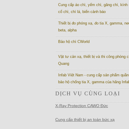
Cung cấp áo chì, yếm chì, găng chì, kính 
cổ chì, chì lá, biển cảnh báo
Thiết bị đo phóng xạ, đo tia X, gamma, ne
beta, alpha
Bảo hộ chì CWorld
Vật tư cản xạ, thiết bị và thi công phòng c
Quang
Infab Việt Nam - cung cấp sản phẩm quần
bảo hộ chống tia X, gamma của hãng Inf
DỊCH VỤ CÙNG LOẠI
X-Ray Protection CAWO Đức
Cung cấp thiết bị an toàn bức xạ