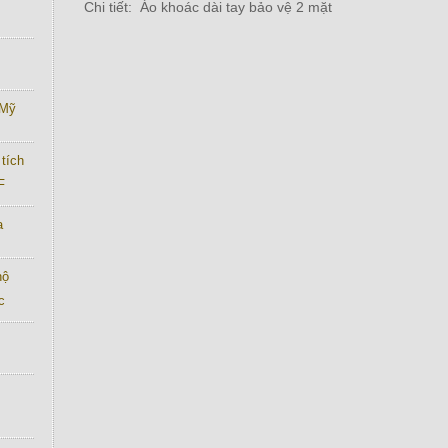
Chi tiết: Áo khoác dài tay bảo vệ 2 mặt
 Mỹ
tích
F
a
hộ
c