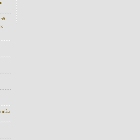
co
 hộ
nc,
g mẫu