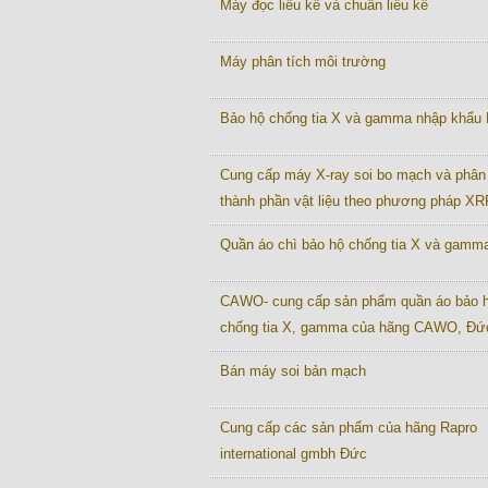
Máy đọc liều kế và chuẩn liều kế
Máy phân tích môi trường
Bảo hộ chống tia X và gamma nhập khẩu
Cung cấp máy X-ray soi bo mạch và phân 
thành phần vật liệu theo phương pháp XR
Quần áo chì bảo hộ chống tia X và gamm
CAWO- cung cấp sản phẩm quần áo bảo 
chống tia X, gamma của hãng CAWO, Đứ
Bán máy soi bản mạch
Cung cấp các sản phẩm của hãng Rapro
international gmbh Đức