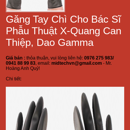
Găng Tay Chì Cho Bác Sĩ
Phẫu Thuật X-Quang Can
Thiệp, Dao Gamma
Giá bán :
thỏa thuận, vui lòng liên hệ:
0976 275 983/
0941 88 99 83
, email:
midtechvn@gmail.com
- Mr.
Hoàng Anh Quý!
Chi tiết: