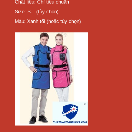
Chất liệu: Chì tiêu
chuẩn
·
Size: S-L (tùy
chọn)
·
Màu: Xanh tối (hoặc tùy
chọn)
·