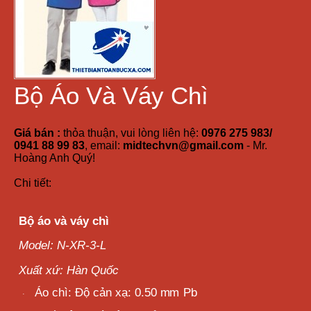
Bộ Áo Và Váy Chì
Giá bán :
thỏa thuận, vui lòng liên hệ:
0976 275 983/
0941 88 99 83
, email:
midtechvn@gmail.com
- Mr.
Hoàng Anh Quý!
Chi tiết:
Bộ áo và váy chì
Model: N-XR-3-L
Xuất xứ: Hàn Quốc
Áo
chì: Độ cản xạ: 0.50
mm
Pb
·