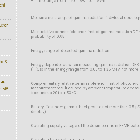
– in the range from 1∙10
Sv/h to 1 Sv/h
chì,
Measurement range of gamma radiation individual dose equ
utron,
Main relative permissible error limit of gamma radiation D
probability of 0.95
Energy range of detected gamma radiation
hì X-
Energy dependence when measuring gamma radiation DER an
137
(
Cs) in the energy range from 0.05 to 1.25 MeV, not more
 áo
Complementary relative permissible error limit of photon-io
measurement result caused by ambient temperature deviat
ab Mỹ
o
from minus 20 to + 50
С
Battery life (under gamma background not more than 0.5 µS
display)
Operating supply voltage of the dosimeter from EEMB batte
Operating temperature range