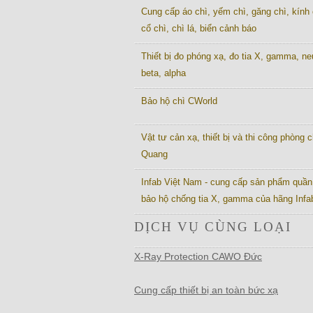
Cung cấp áo chì, yếm chì, găng chì, kính 
cổ chì, chì lá, biển cảnh báo
Thiết bị đo phóng xạ, đo tia X, gamma, ne
beta, alpha
Bảo hộ chì CWorld
Vật tư cản xạ, thiết bị và thi công phòng c
Quang
Infab Việt Nam - cung cấp sản phẩm quần
bảo hộ chống tia X, gamma của hãng Inf
DỊCH VỤ CÙNG LOẠI
X-Ray Protection CAWO Đức
Cung cấp thiết bị an toàn bức xạ