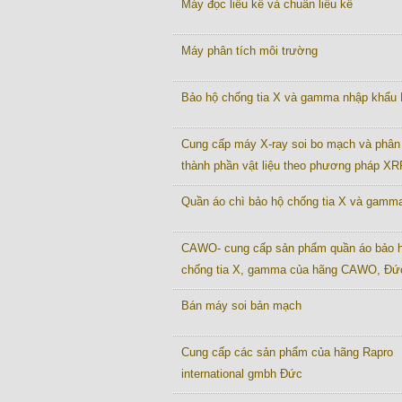
Máy đọc liều kế và chuẩn liều kế
Máy phân tích môi trường
Bảo hộ chống tia X và gamma nhập khẩu
Cung cấp máy X-ray soi bo mạch và phân 
thành phần vật liệu theo phương pháp XR
Quần áo chì bảo hộ chống tia X và gamm
CAWO- cung cấp sản phẩm quần áo bảo 
chống tia X, gamma của hãng CAWO, Đứ
Bán máy soi bản mạch
Cung cấp các sản phẩm của hãng Rapro
international gmbh Đức