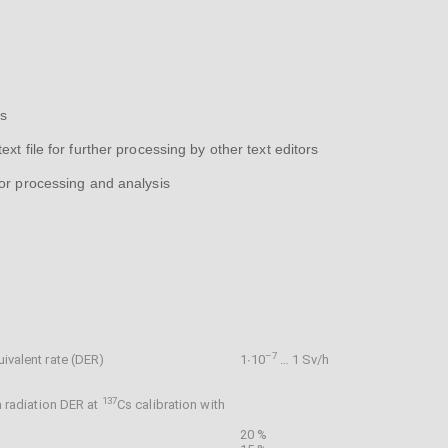
ts
xt file for further processing by other text editors
for processing and analysis
–
7
ivalent rate (DER)
1∙10
… 1 Sv/h
137
 radiation DER at
Cs calibration with
20 %