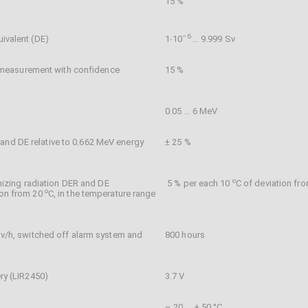
15 %
–
6
ivalent (DE)
1∙10
… 9.999 Sv
E measurement with confidence
15 %
0.05 … 6 MeV
d DE relative to 0.662 MeV energy
± 25 %
о
nizing radiation DER and DE
5 % per each 10
С of deviation fr
o
ion from 20
С, in the temperature range
v/h, switched off alarm system and
800 hours
ry (LIR2450)
3.7 V
– 20 … + 50 °C