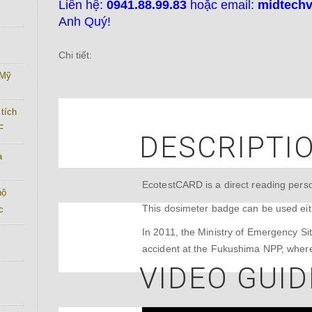
Liên hệ:
0941.88.99.83
hoặc email:
midtech
Anh Quý!
Chi tiết:
 Mỹ
tích
F
DESCRIPTI
a
EcotestCARD is a direct reading pers
hộ
This dosimeter badge can be used eit
c
In 2011, the Ministry of Emergency Si
accident at the Fukushima NPP, where 
VIDEO GUID