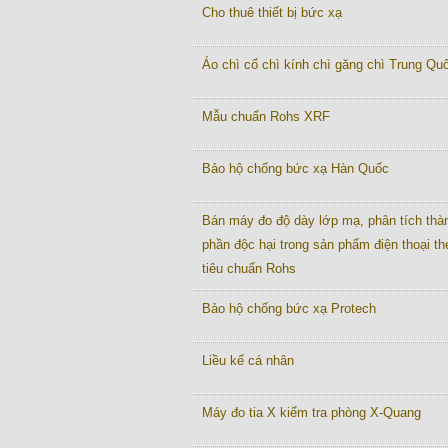
Cho thuê thiết bị bức xạ
Áo chì cổ chì kính chì găng chì Trung Quô
Mẫu chuẩn Rohs XRF
Bảo hộ chống bức xạ Hàn Quốc
Bán máy đo độ dày lớp mạ, phân tích thà
phần độc hại trong sản phẩm điện thoại th
tiêu chuẩn Rohs
Bảo hộ chống bức xạ Protech
Liều kế cá nhân
Máy đo tia X kiểm tra phòng X-Quang