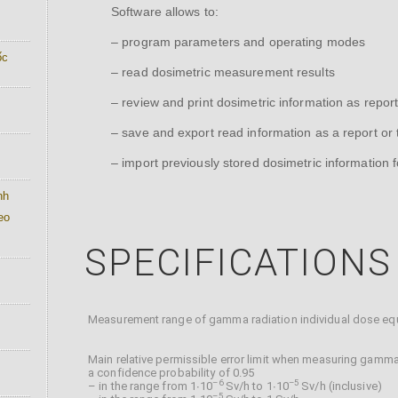
Software allows to:
– program parameters and operating modes
́c
– read dosimetric measurement results
– review and print dosimetric information as repor
– save and export read information as a report or te
– import previously stored dosimetric information 
nh
eo
SPECIFICATIONS
Measurement range of gamma radiation individual dose equ
Main relative permissible error limit when measuring gamma
a confidence probability of 0.95
–
6
–
5
– in the range from 1∙10
Sv/h to 1∙10
Sv/h (inclusive)
–
5