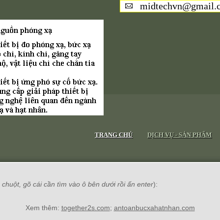
midtechvn@gmail.
TRANG CHỦ
DỊCH VỤ - SẢN PHẨM
chuột, gõ cái cần tìm vào ô bên dưới rồi ấn enter
):
Xem thêm:
together2s.com
;
antoanbucxahatnhan.com