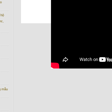
co
 hộ
nc,
g mẫu