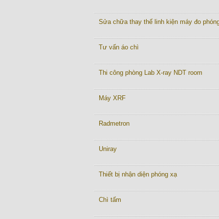
Sửa chữa thay thế linh kiện máy đo phón
Tư vấn áo chì
Thi công phòng Lab X-ray NDT room
Máy XRF
Radmetron
Uniray
Thiết bị nhận diện phóng xạ
Chì tấm