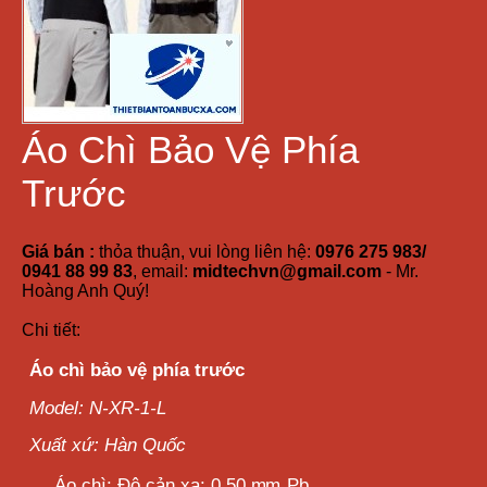
Áo Chì Bảo Vệ Phía
Trước
Giá bán :
thỏa thuận, vui lòng liên hệ:
0976 275 983/
0941 88 99 83
, email:
midtechvn@gmail.com
- Mr.
Hoàng Anh Quý!
Chi tiết:
Áo chì bảo vệ phía trước
Model: N-XR-1-L
Xuất xứ: Hàn Quốc
Áo
chì: Độ cản xạ: 0.50
mm
Pb