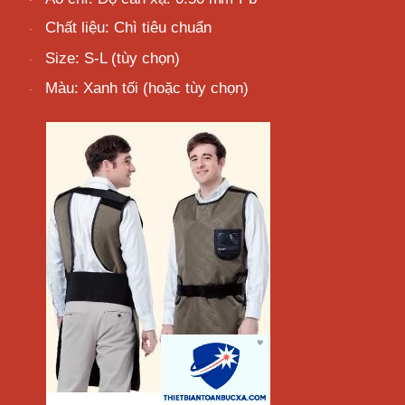
·
Chất liệu: Chì tiêu
chuẩn
·
Size: S-L (tùy
chọn)
·
Màu: Xanh tối (hoặc tùy
chọn)
·