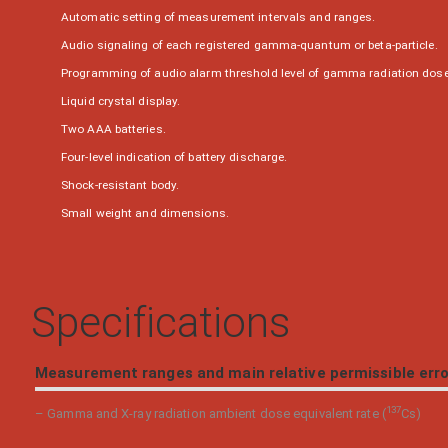
Automatic setting of measurement intervals and ranges.
Audio signaling of each registered gamma-quantum or beta-particle.
Programming of audio alarm threshold level of gamma radiation dose
Liquid crystal display.
Two AAA batteries.
Four-level indication of battery discharge.
Shock-resistant body.
Small weight and dimensions.
Specifications
Measurement ranges and main relative permissible error
137
– Gamma and X-ray radiation ambient dose equivalent rate (
Cs)