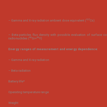
137
– Gamma and X-ray radiation ambient dose equivalent (
Cs)
– Beta-particles flux density with possible evaluation of surface c
90
90
radionuclides (
Sr+
Y)
Energy ranges of measurement and energy dependence:
– Gamma and X-ray radiation
– Beta radiation
Battery life*
Operating temperature range
Weight