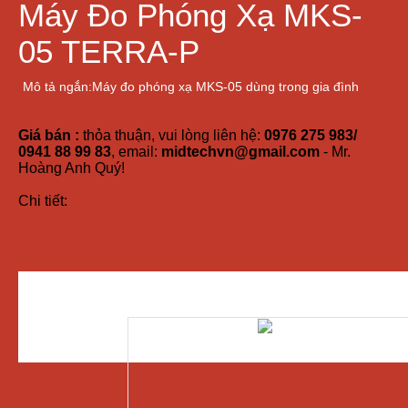
Máy Đo Phóng Xạ MKS-
05 TERRA-P
Mô tả ngắn:Máy đo phóng xạ MKS-05 dùng trong gia đình
Giá bán :
thỏa thuận, vui lòng liên hệ:
0976 275 983/
0941 88 99 83
, email:
midtechvn@gmail.com
- Mr.
Hoàng Anh Quý!
Chi tiết: