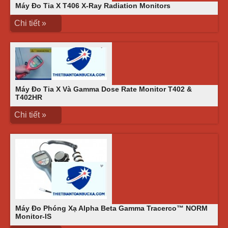
Máy Đo Tia X T406 X-Ray Radiation Monitors
Chi tiết »
Máy Đo Tia X Và Gamma Dose Rate Monitor T402 &
T402HR
Chi tiết »
Máy Đo Phóng Xạ Alpha Beta Gamma Tracerco™ NORM
Monitor-IS