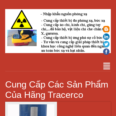
Cung Cấp Các Sản Phẩm
Của Hãng Tracerco