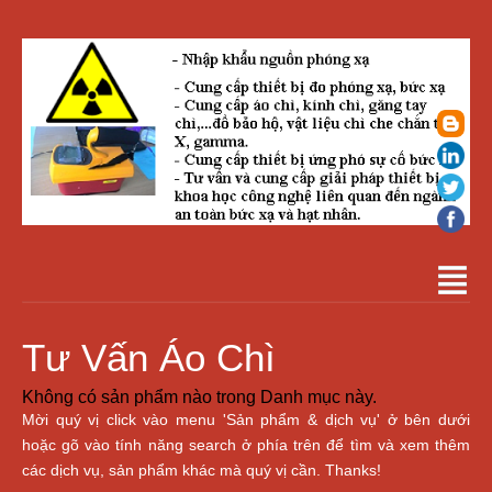
Tư Vấn Áo Chì
Không có sản phẩm nào trong Danh mục này.
Mời quý vị click vào menu 'Sản phẩm & dịch vụ' ở bên dưới
hoặc gõ vào tính năng search ở phía trên để tìm và xem thêm
các dịch vụ, sản phẩm khác mà quý vị cần. Thanks!