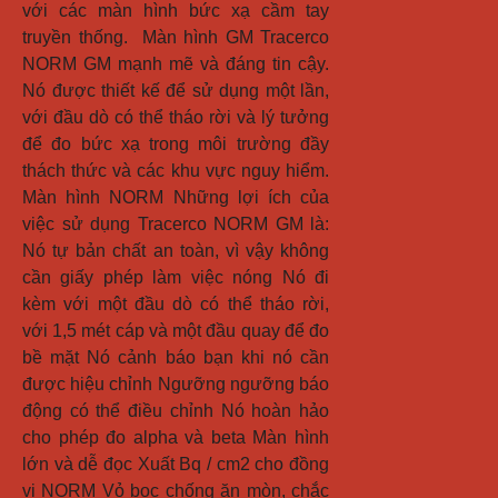
với các màn hình bức xạ cầm tay 
truyền thống.  Màn hình GM Tracerco 
NORM GM mạnh mẽ và đáng tin cậy. 
Nó được thiết kế để sử dụng một lần, 
với đầu dò có thể tháo rời và lý tưởng 
để đo bức xạ trong môi trường đầy 
thách thức và các khu vực nguy hiểm.  
Màn hình NORM Những lợi ích của 
việc sử dụng Tracerco NORM GM là:  
Nó tự bản chất an toàn, vì vậy không 
cần giấy phép làm việc nóng Nó đi 
kèm với một đầu dò có thể tháo rời, 
với 1,5 mét cáp và một đầu quay để đo 
bề mặt Nó cảnh báo bạn khi nó cần 
được hiệu chỉnh Ngưỡng ngưỡng báo 
động có thể điều chỉnh Nó hoàn hảo 
cho phép đo alpha và beta Màn hình 
lớn và dễ đọc Xuất Bq / cm2 cho đồng 
vị NORM Vỏ bọc chống ăn mòn, chắc 