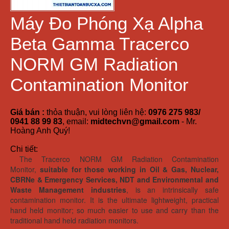
Máy Đo Phóng Xạ Alpha
Beta Gamma Tracerco
NORM GM Radiation
Contamination Monitor
Giá bán :
thỏa thuận, vui lòng liên hệ:
0976 275 983/
0941 88 99 83
, email:
midtechvn@gmail.com
- Mr.
Hoàng Anh Quý!
Chi tiết:
The Tracerco NORM GM Radiation Contamination
Monitor,
suitable for those working in Oil & Gas, Nuclear,
CBRNe & Emergency Services, NDT and Environmental and
Waste Management industries
, is an intrinsically safe
contamination monitor. It is the ultimate lightweight, practical
hand held monitor; so much easier to use and carry than the
traditional hand held radiation monitors.