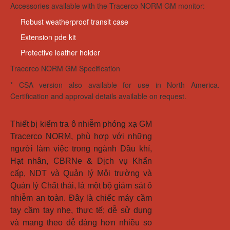
Accessories available with the Tracerco NORM GM monitor:
Robust weatherproof transit case
Extension pde kit
Protective leather holder
Tracerco NORM GM Specification
* CSA version also available for use in North America.
Certification and approval details available on request.
Thiết bị kiểm tra ô nhiễm phóng xạ GM 
Tracerco NORM, phù hợp với những 
người làm việc trong ngành Dầu khí, 
Hạt nhân, CBRNe & Dịch vụ Khẩn 
cấp, NDT và Quản lý Môi trường và 
Quản lý Chất thải, là một bộ giám sát ô 
nhiễm an toàn. Đây là chiếc máy cầm 
tay cầm tay nhẹ, thực tế; dễ sử dụng 
và mang theo dễ dàng hơn nhiều so 