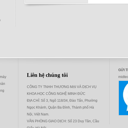
h
GỬI 
Liên hệ chúng tôi
 máy
midte
phản
CÔNG TY TNHH THƯƠNG MẠI VÀ DỊCH VỤ
ông
KHOA HỌC CÔNG NGHỆ MINH ĐỨC
ĐỊA CHỈ:
Số 3, Ngõ 118/34, Đào Tấn, Phường
Ngọc Khánh, Quận Ba Đình, Thành phố Hà
Nội, Việt Nam.
VĂN PHÒNG GIAO DỊCH:
Số 23 Duy Tân, Cầu