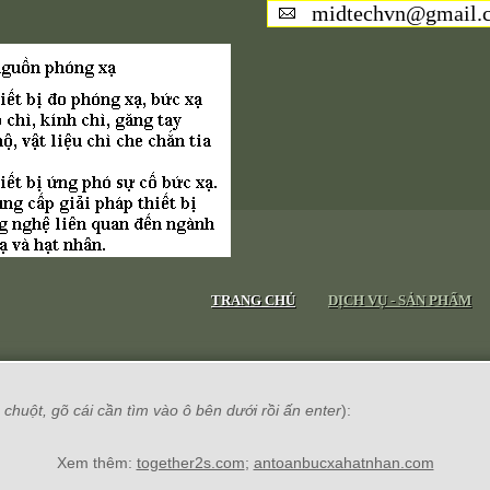
midtechvn@gmail.
TRANG CHỦ
DỊCH VỤ - SẢN PHẨM
chuột, gõ cái cần tìm vào ô bên dưới rồi ấn enter
):
Xem thêm:
together2s.com
;
antoanbucxahatnhan.com