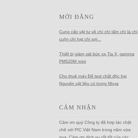
MỚI ĐĂNG
Cung cấp vật tư về chì chì tấm chì lá chì
cuộn chì hạt chì sợi...
Thiết bị giám sát bức xạ Tia X, gamma
PM520M mini
Cho thuê máy Để test chất độc hại
Nguyên vật liệu có trong Nhựa
CẢM NHẬN
Cảm ơn quý Công ty đã hợp tác chặt
chẽ với PIC Việt Nam trong năm vừa
qua. Cảm ơn dịch vụ rất tốt của các