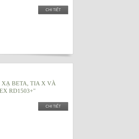
CHI TIẾT
XẠ BETA, TIA X VÀ
X RD1503+"
CHI TIẾT