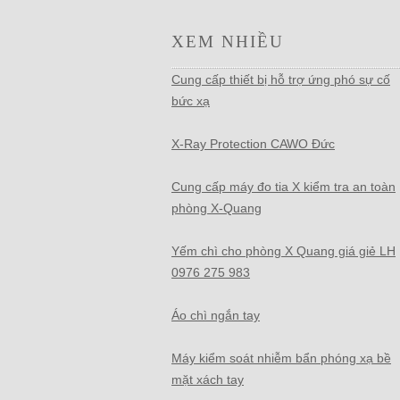
XEM NHIỀU
Cung cấp thiết bị hỗ trợ ứng phó sự cố
bức xạ
X-Ray Protection CAWO Đức
Cung cấp máy đo tia X kiểm tra an toàn
phòng X-Quang
Yếm chì cho phòng X Quang giá giẻ LH
0976 275 983
Áo chì ngắn tay
Máy kiểm soát nhiễm bẩn phóng xạ bề
mặt xách tay