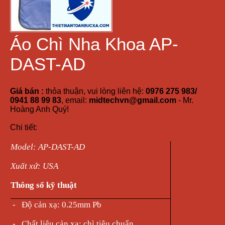
Áo Chì Nha Khoa AP-
DAST-AD
Giá bán :
thỏa thuận, vui lòng liên hệ:
0976 275 983/
0941 88 99 83
, email:
midtechvn@gmail.com
- Mr.
Hoàng Anh Quý!
Chi tiết:
Model: AP-DAST-AD
Xuất xứ: USA
Thông số kỹ thuật
-
Độ cản xạ: 0.25mm Pb
-
Chất liệu cản xạ: chì tiêu chuẩn