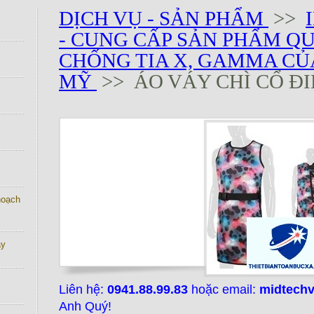
DỊCH VỤ - SẢN PHẨM
>>
- CUNG CẤP SẢN PHẨM Q
CHỐNG TIA X, GAMMA CỦ
MỸ
>> ÁO VÁY CHÌ CỔ Đ
 hoạch
ay
Liên hệ:
0941.88.99.83
hoặc email:
midtech
Anh Quý!