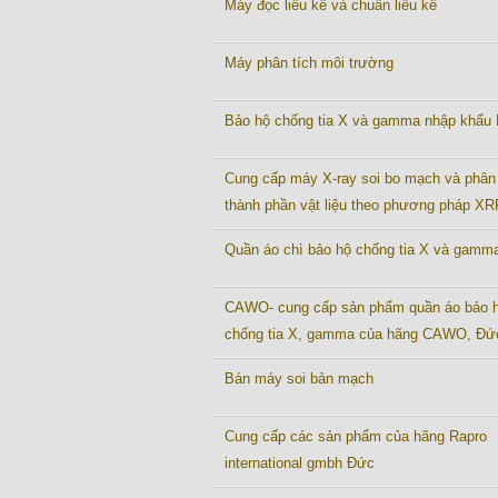
Máy đọc liều kế và chuẩn liều kế
Máy phân tích môi trường
Bảo hộ chống tia X và gamma nhập khẩu
Cung cấp máy X-ray soi bo mạch và phân 
thành phần vật liệu theo phương pháp XR
Quần áo chì bảo hộ chống tia X và gamm
CAWO- cung cấp sản phẩm quần áo bảo 
chống tia X, gamma của hãng CAWO, Đứ
Bán máy soi bản mạch
Cung cấp các sản phẩm của hãng Rapro
international gmbh Đức