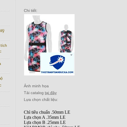
Chi tiết:
 Mỹ
tích
F
a
hộ
c
Ảnh minh họa
Tải catalog
tại đây
Lựa chọn chất liệu:
Chì tiêu chuẩn .50mm LE
Lựa chọn A .35mm LE
Lựa chọn B .25mm LE