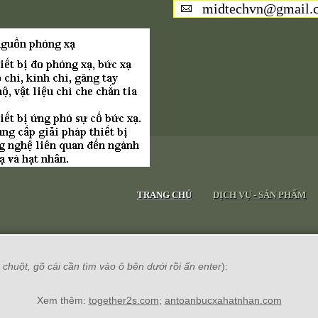
midtechvn@gmail.
TRANG CHỦ
DỊCH VỤ - SẢN PHẨM
chuột, gõ cái cần tìm vào ô bên dưới rồi ấn enter
):
Xem thêm:
together2s.com
;
antoanbucxahatnhan.com