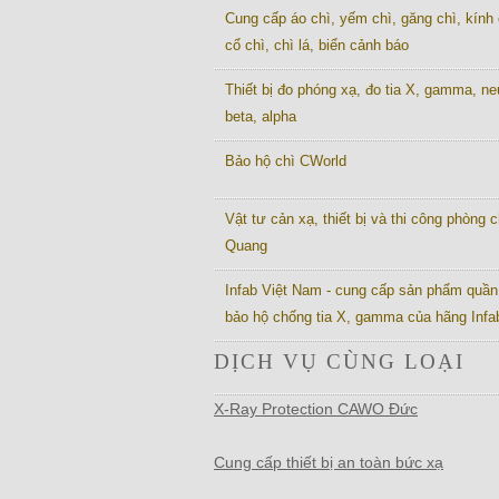
Cung cấp áo chì, yếm chì, găng chì, kính 
cổ chì, chì lá, biển cảnh báo
Thiết bị đo phóng xạ, đo tia X, gamma, ne
beta, alpha
Bảo hộ chì CWorld
Vật tư cản xạ, thiết bị và thi công phòng c
Quang
Infab Việt Nam - cung cấp sản phẩm quần
bảo hộ chống tia X, gamma của hãng Inf
DỊCH VỤ CÙNG LOẠI
X-Ray Protection CAWO Đức
Cung cấp thiết bị an toàn bức xạ