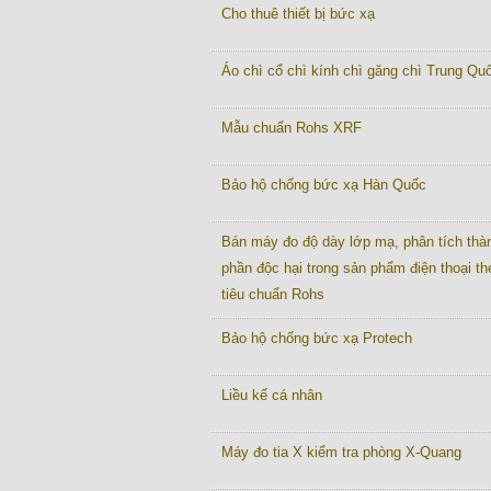
Cho thuê thiết bị bức xạ
Áo chì cổ chì kính chì găng chì Trung Quô
Mẫu chuẩn Rohs XRF
Bảo hộ chống bức xạ Hàn Quốc
Bán máy đo độ dày lớp mạ, phân tích thà
phần độc hại trong sản phẩm điện thoại th
tiêu chuẩn Rohs
Bảo hộ chống bức xạ Protech
Liều kế cá nhân
Máy đo tia X kiểm tra phòng X-Quang