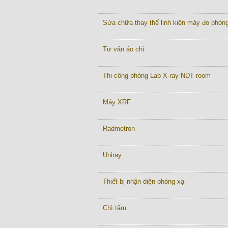
Sửa chữa thay thế linh kiện máy đo phón
Tư vấn áo chì
Thi công phòng Lab X-ray NDT room
Máy XRF
Radmetron
Uniray
Thiết bị nhận diện phóng xạ
Chì tấm