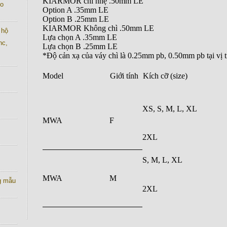
KIARMOR chì nhẹ .50mm LE
co
Option A .35mm LE
Option B .25mm LE
KIARMOR Không chì .50mm LE
 hộ
Lựa chọn A .35mm LE
nc,
Lựa chọn B .25mm LE
*Độ cản xạ của váy chì là 0.25mm pb, 0.50mm pb tại vị t
Model
Giới tính
Kích cỡ (size)
XS, S, M, L, XL
MWA
F
2XL
S, M, L, XL
MWA
M
g mẫu
2XL