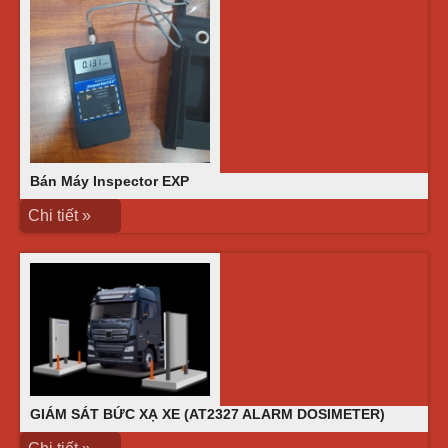
Bán Máy Inspector EXP
Chi tiết »
GIÁM SÁT BỨC XẠ XE (AT2327 ALARM DOSIMETER)