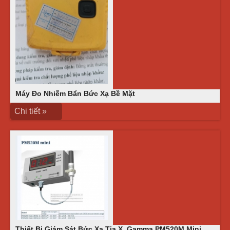
Máy Đo Nhiễm Bẩn Bức Xạ Bề Mặt
Chi tiết »
Thiết Bị Giám Sát Bức Xạ Tia X, Gamma PM520M Mini