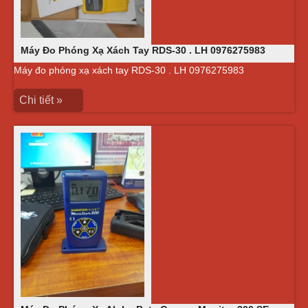
Máy Đo Phóng Xạ Xách Tay RDS-30 . LH 0976275983
Máy đo phóng xạ xách tay RDS-30 . LH 0976275983
Chi tiết »