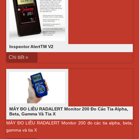
Inspector AlertTM V2
Chi tiết »
MÁY ĐO LIỀU RADALERT Monitor 200 Đo Các Tia Alpha,
Beta, Gamma Và Tia X
MÁY ĐO LIỀU RADALERT Monitor 200 đo các tia alpha, beta,
gamma và tia X