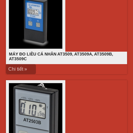
MÁY ĐO LIỀU CÁ NHÂN AT3509, AT3509A, AT3509B,
AT3509C
Chi tiết »