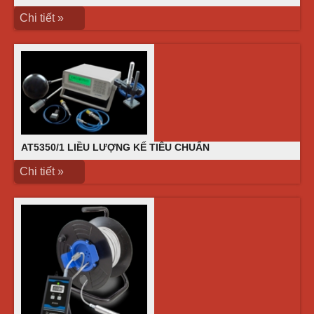
Chi tiết »
AT5350/1 LIỀU LƯỢNG KẾ TIÊU CHUẨN
Chi tiết »