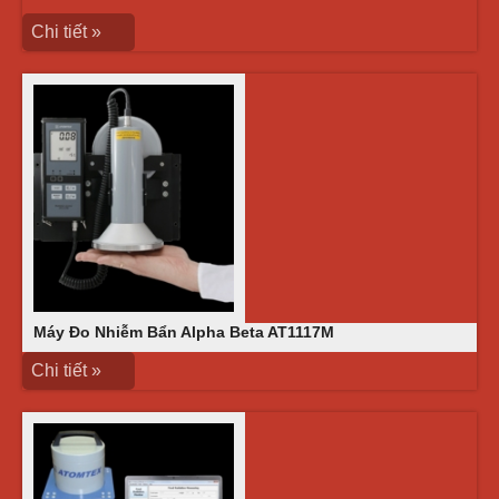
Chi tiết »
Máy Đo Nhiễm Bẩn Alpha Beta AT1117M
Chi tiết »