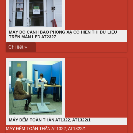
MÁY ĐO CẢNH BÁO PHÓNG XẠ CÓ HIỂN THỊ DỮ LIỆU
TRÊN MÀN LED AT2327
Chi tiết »
MÁY ĐẾM TOÀN THÂN AT1322, AT1322/1
MÁY ĐẾM TOÀN THÂN AT1322, AT1322/1