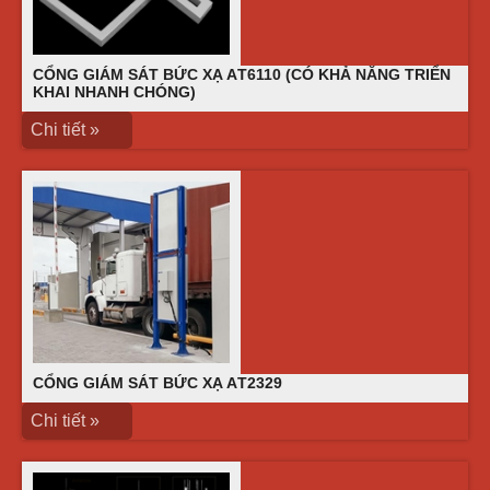
CỔNG GIÁM SÁT BỨC XẠ AТ6110 (CÓ KHẢ NĂNG TRIỂN
KHAI NHANH CHÓNG)
Chi tiết »
CỔNG GIÁM SÁT BỨC XẠ AТ2329
Chi tiết »