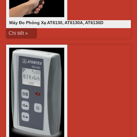
Máy Đo Phóng Xạ AT6130, AT6130A, AT6130D
Chi tiết »