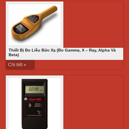
Thiết Bị Đo Liều Bức Xạ (đo Gamma, X – Ray, Alpha Và
Beta)
Chi tiết »