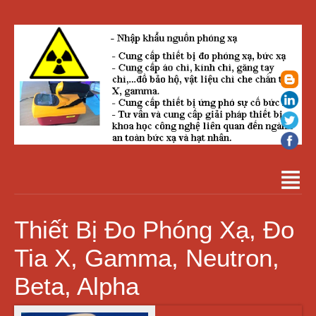
Thiết Bị Đo Phóng Xạ, Đo
Tia X, Gamma, Neutron,
Beta, Alpha