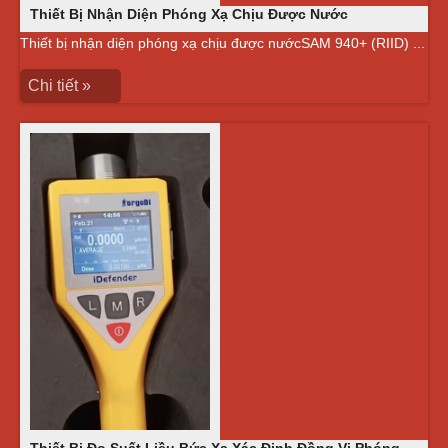
Thiết Bị Nhận Diện Phóng Xạ Chịu Được Nước
Thiết bị nhận diện phóng xạ chịu được nướcSAM 940+ (RIID) ...
Chi tiết »