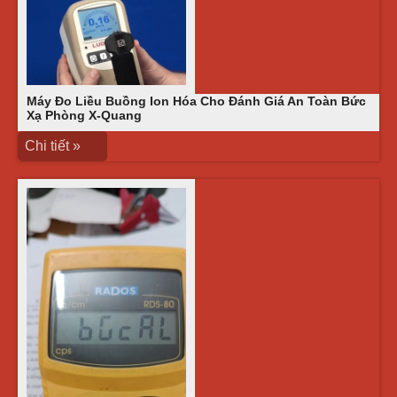
Máy Đo Liều Buồng Ion Hóa Cho Đánh Giá An Toàn Bức
Xạ Phòng X-Quang
Chi tiết »