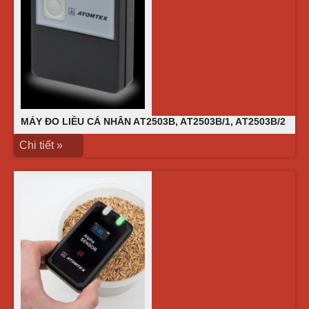
MÁY ĐO LIỀU CÁ NHÂN AТ2503B, AТ2503B/1, AТ2503B/2
Chi tiết »