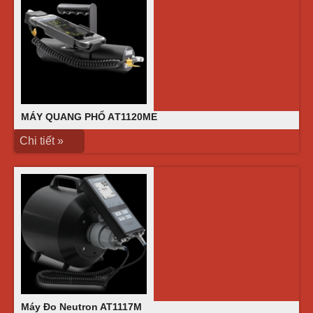
MÁY QUANG PHỔ AТ1120МЕ
Chi tiết »
Máy Đo Neutron AT1117M