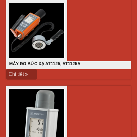
MÁY ĐO BỨC XẠ AT1125, AT1125A
Chi tiết »