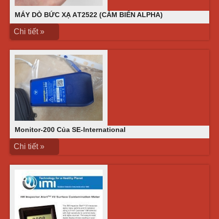
MÁY DÒ BỨC XẠ AТ2522 (CẢM BIẾN ALPHA)
Chi tiết »
Monitor-200 Của SE-International
Chi tiết »