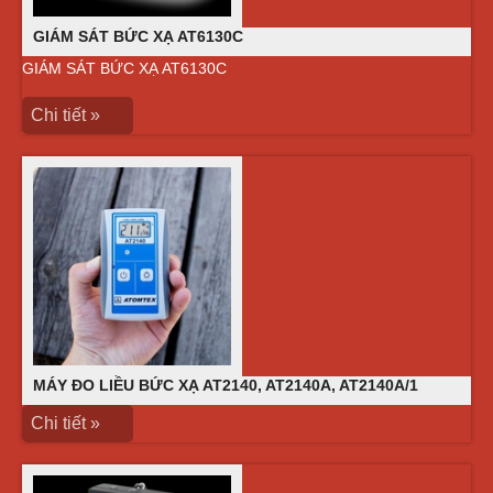
GIÁM SÁT BỨC XẠ AT6130C
GIÁM SÁT BỨC XẠ AT6130C
Chi tiết »
MÁY ĐO LIỀU BỨC XẠ AT2140, AT2140A, AT2140A/1
Chi tiết »