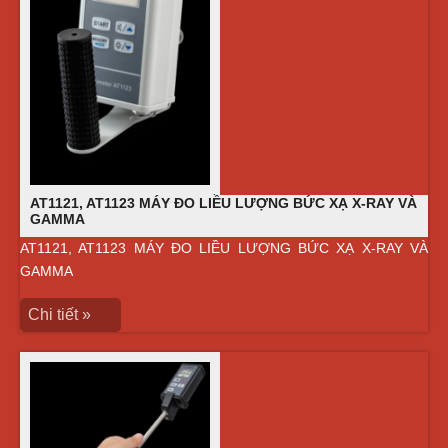
AT1121, AT1123 MÁY ĐO LIỀU LƯỢNG BỨC XẠ X-RAY VÀ
GAMMA
AT1121, AT1123 MÁY ĐO LIỀU LƯỢNG BỨC XẠ X-RAY VÀ
GAMMA
Chi tiết »