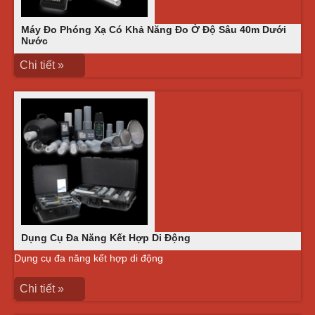
Máy Đo Phóng Xạ Có Khả Năng Đo Ở Độ Sâu 40m Dưới
Nước
Chi tiết »
Dụng Cụ Đa Năng Kết Hợp Di Động
Dụng cụ đa năng kết hợp di động
Chi tiết »