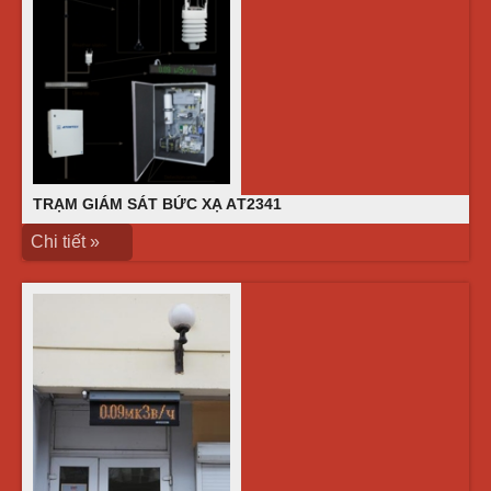
TRẠM GIÁM SÁT BỨC XẠ AТ2341
Chi tiết »