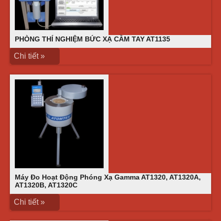
PHÒNG THÍ NGHIỆM BỨC XẠ CẦM TAY AT1135
Chi tiết »
Máy Đo Hoạt Động Phóng Xạ Gamma AT1320, AT1320A,
AT1320B, AT1320C
Chi tiết »