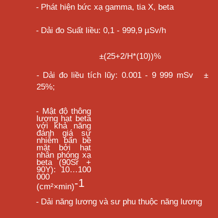
-
Phát hiện bức xạ gamma, tia X, beta
-
Dải đo Suất liều: 0,1 - 999,9 µSv/h
±(25+2/H*(10))%
- Dải đo liều tích lũy: 0.001 - 9 999 mSv
±
25%;
-
Mật độ thông
lượng hạt beta
với khả năng
đánh giá sự
nhiễm bẩn bề
mặt bởi hạt
nhân phóng xạ
beta (90Sr +
90Y): 10…100
000
-1
(cm²×min)
-
Dải năng lương và sư phu thuộc năng lương