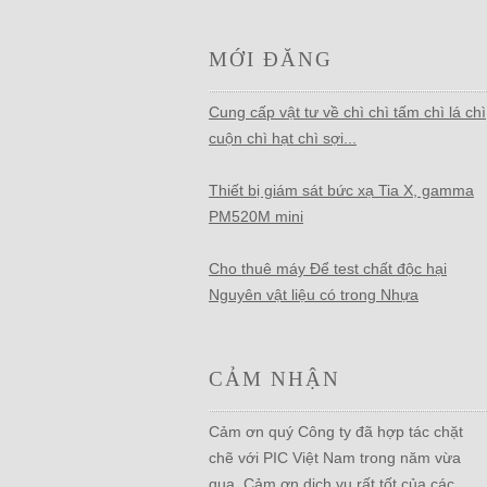
MỚI ĐĂNG
Cung cấp vật tư về chì chì tấm chì lá chì
cuộn chì hạt chì sợi...
Thiết bị giám sát bức xạ Tia X, gamma
PM520M mini
Cho thuê máy Để test chất độc hại
Nguyên vật liệu có trong Nhựa
CẢM NHẬN
Cảm ơn quý Công ty đã hợp tác chặt
chẽ với PIC Việt Nam trong năm vừa
qua. Cảm ơn dịch vụ rất tốt của các