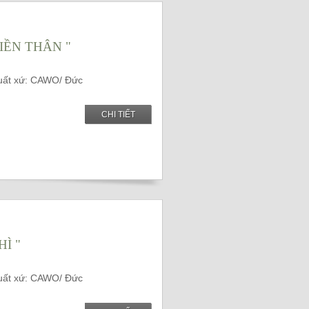
LIỀN THÂN "
Xuất xứ: CAWO/ Đức
CHI TIẾT
Ì "
Xuất xứ: CAWO/ Đức