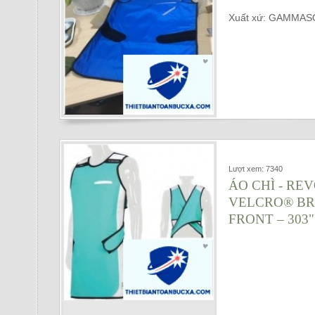
Xuất xứ: GAMMAS
Lượt xem: 7340
ÁO CHÌ - RE
VELCRO® BR
FRONT – 303"