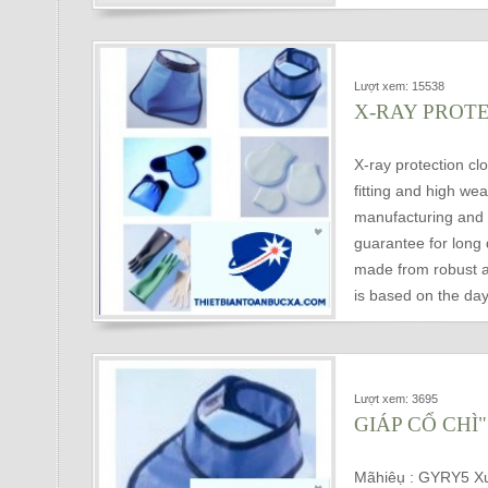
Lượt xem: 15538
X-RAY PROT
X-ray protection cl
fitting and high we
manufacturing and 
guarantee for long d
made from robust a
is based on the day
Lượt xem: 3695
GIÁP CỔ CHÌ"
Mãhiêụ : GYRY5 