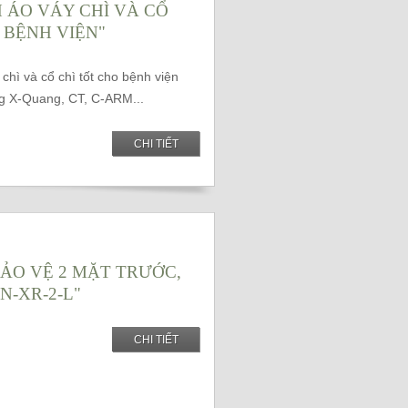
 ÁO VÁY CHÌ VÀ CỔ
 BỆNH VIỆN"
chì và cổ chì tốt cho bệnh viện
g X-Quang, CT, C-ARM...
CHI TIẾT
BẢO VỆ 2 MẶT TRƯỚC,
N-XR-2-L"
CHI TIẾT