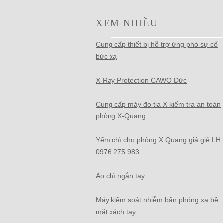
XEM NHIỀU
Cung cấp thiết bị hỗ trợ ứng phó sự cố
bức xạ
X-Ray Protection CAWO Đức
Cung cấp máy đo tia X kiểm tra an toàn
phòng X-Quang
Yếm chì cho phòng X Quang giá giẻ LH
0976 275 983
Áo chì ngắn tay
Máy kiểm soát nhiễm bẩn phóng xạ bề
mặt xách tay