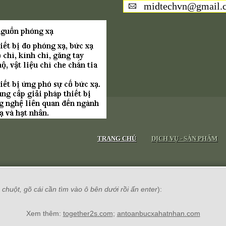
midtechvn@gmail.
TRANG CHỦ
DỊCH VỤ - SẢN PHẨM
chuột, gõ cái cần tìm vào ô bên dưới rồi ấn enter
):
Xem thêm:
together2s.com
;
antoanbucxahatnhan.com