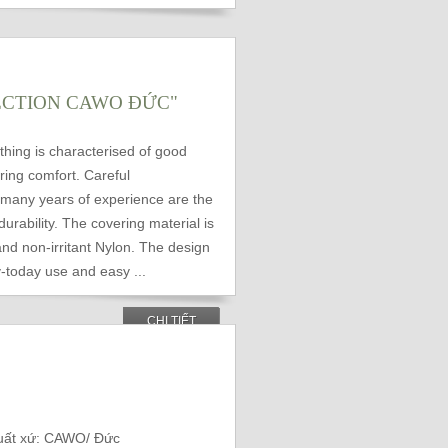
ECTION CAWO ĐỨC"
othing is characterised of good
aring comfort. Careful
many years of experience are the
urability. The covering material is
nd non-irritant Nylon. The design
-today use and easy ...
CHI TIẾT
Xuất xứ: CAWO/ Đức