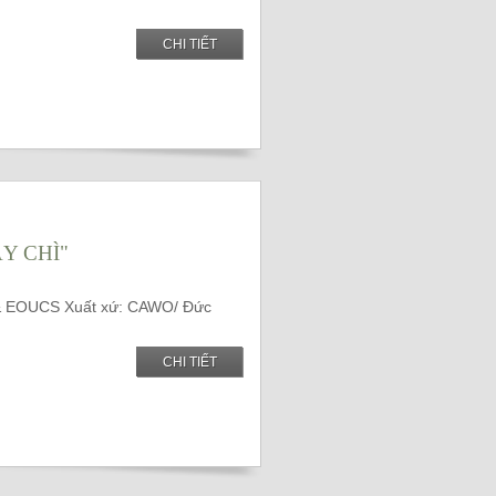
CHI TIẾT
Y CHÌ"
 & EOUCS Xuất xứ: CAWO/ Đức
CHI TIẾT