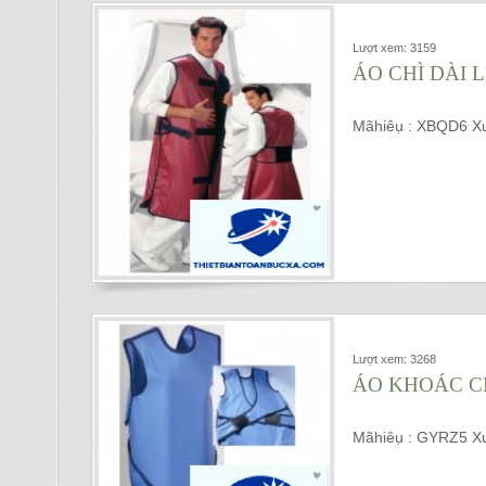
Lượt xem: 3159
ÁO CHÌ DÀI 
Mãhiêụ : XBQD6 
Lượt xem: 3268
ÁO KHOÁC CH
Mãhiêụ : GYRZ5 