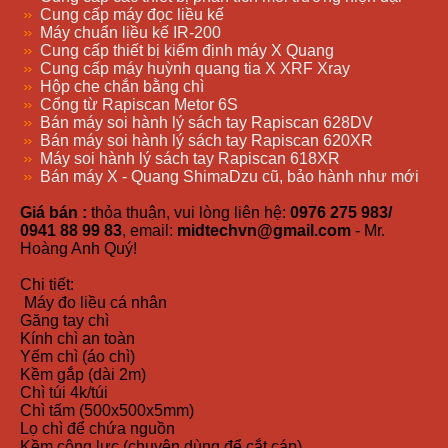
Cung cấp máy đọc liều kế
Máy chuẩn liều kế IR-200
Cung cấp thiết bị kiểm định máy X Quang
Cung cấp máy huỳnh quang tia X XRF Xray
Hộp che chắn bằng chì
Cổng từ Rapiscan Metor 6S
Bán máy soi hành lý sách tay Rapiscan 628DV
Bán máy soi hành lý sách tay Rapiscan 620XR
Máy soi hành lý sách tay Rapiscan 618XR
Bán máy X - Quang ShimaDzu cũ, bảo hành như mới
Giá bán :
thỏa thuận, vui lòng liên hệ:
0976 275 983/
0941 88 99 83
, email:
midtechvn@gmail.com
- Mr.
Hoàng Anh Quý!
Chi tiết:
Máy đo liều cá nhân
Găng tay chì
Kính chì an toàn
Yếm chì (áo chì)
Kềm gắp (dài 2m)
Chì túi 4k/túi
Chì tấm (500x500x5mm)
Lọ chì để chứa nguồn
Kềm cộng lực (chuyên dùng để cắt cáp)