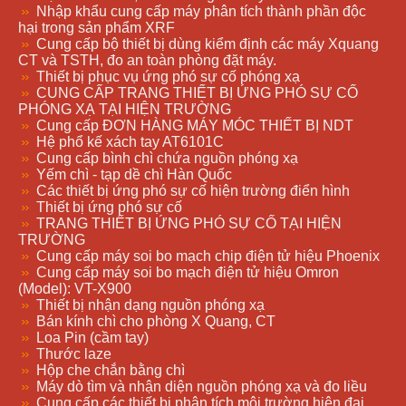
Nhập khẩu cung cấp máy phân tích thành phần độc
hại trong sản phẩm XRF
Cung cấp bộ thiết bị dùng kiểm định các máy Xquang
CT và TSTH, đo an toàn phòng đặt máy.
Thiết bị phục vụ ứng phó sự cố phóng xạ
CUNG CẤP TRANG THIẾT BỊ ỨNG PHÓ SỰ CỐ
PHÓNG XẠ TẠI HIỆN TRƯỜNG
Cung cấp ĐƠN HÀNG MÁY MÓC THIẾT BỊ NDT
Hệ phổ kế xách tay AT6101C
Cung cấp bình chì chứa nguồn phóng xạ
Yếm chì - tạp dề chì Hàn Quốc
Các thiết bị ứng phó sự cố hiện trường điển hình
Thiết bị ứng phó sự cố
TRANG THIẾT BỊ ỨNG PHÓ SỰ CỐ TẠI HIỆN
TRƯỜNG
Cung cấp máy soi bo mạch chip điện tử hiệu Phoenix
Cung cấp máy soi bo mạch điện tử hiệu Omron
(Model): VT-X900
Thiết bị nhận dạng nguồn phóng xạ
Bán kính chì cho phòng X Quang, CT
Loa Pin (cầm tay)
Thước laze
Hộp che chắn bằng chì
Máy dò tìm và nhận diện nguồn phóng xạ và đo liều
Cung cấp các thiết bị phân tích môi trường hiện đại