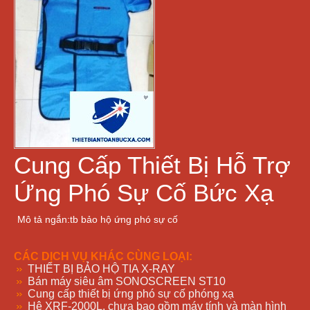
Cung Cấp Thiết Bị Hỗ Trợ
Ứng Phó Sự Cố Bức Xạ
Mô tả ngắn:tb bảo hộ ứng phó sự cố
CÁC DỊCH VỤ KHÁC CÙNG LOẠI:
THIẾT BỊ BẢO HỘ TIA X-RAY
Bán máy siêu âm SONOSCREEN ST10
Cung cấp thiết bị ứng phó sự cố phóng xạ
Hệ XRF-2000L, chưa bao gồm máy tính và màn hình