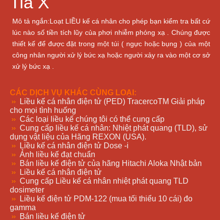
Tia X
Mô tả ngắn:Loạt LIỀU kế cá nhân cho phép bạn kiểm tra bất cứ
lúc nào số tiền tích lũy của phơi nhiễm phóng xạ . Chúng được
thiết kế để được đặt trong một túi ( ngực hoặc bụng ) của một
công nhân người xử lý bức xạ hoặc người xảy ra vào một cơ sở
xử lý bức xạ .
CÁC DỊCH VỤ KHÁC CÙNG LOẠI:
Liều kế cá nhân điện tử (PED) TracercoTM Giải pháp
cho mọi tình huống
Các loại liều kế chúng tôi có thể cung cấp
Cung cấp liều kế cá nhân: Nhiệt phát quang (TLD), sử
dụng vật liệu của Hãng REXON (USA).
Liều kế cá nhân điện tử Dose -i
Ảnh liều kế đạt chuẩn
Bán liều kế điện tử của hãng Hitachi Aloka Nhật bản
Liều kế cá nhân điện tử
Cung cấp Liều kế cá nhân nhiệt phát quang TLD
dosimeter
Liều kế điện tử PDM-122 (mua tối thiểu 10 cái) đo
gamma
Bán liều kế điện tử