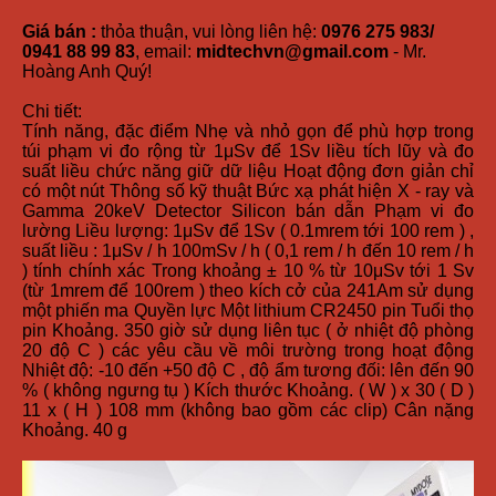
Giá bán :
thỏa thuận, vui lòng liên hệ:
0976 275 983/
0941 88 99 83
, email:
midtechvn@gmail.com
- Mr.
Hoàng Anh Quý!
Chi tiết:
Tính năng, đặc điểm Nhẹ và nhỏ gọn để phù hợp trong
túi phạm vi đo rộng từ 1μSv để 1Sv liều tích lũy và đo
suất liều chức năng giữ dữ liệu Hoạt động đơn giản chỉ
có một nút Thông số kỹ thuật Bức xạ phát hiện X - ray và
Gamma 20keV Detector Silicon bán dẫn Phạm vi đo
lường Liều lượng: 1μSv để 1Sv ( 0.1mrem tới 100 rem ) ,
suất liều : 1μSv / h 100mSv / h ( 0,1 rem / h đến 10 rem / h
) tính chính xác Trong khoảng ± 10 % từ 10μSv tới 1 Sv
(từ 1mrem để 100rem ) theo kích cở của 241Am sử dụng
một phiến ma Quyền lực Một lithium CR2450 pin Tuổi thọ
pin Khoảng. 350 giờ sử dụng liên tục ( ở nhiệt độ phòng
20 độ C ) các yêu cầu về môi trường trong hoạt động
Nhiệt độ: -10 đến +50 độ C , độ ẩm tương đối: lên đến 90
% ( không ngưng tụ ) Kích thước Khoảng. ( W ) x 30 ( D )
11 x ( H ) 108 mm (không bao gồm các clip) Cân nặng
Khoảng. 40 g