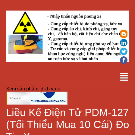
Xem sản phẩm, dịch vụ »
Liều Kế Điện Tử PDM-127
(tối Thiểu Mua 10 Cái) Đo