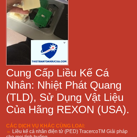
Cung Cấp Liều Kế Cá
Nhân: Nhiệt Phát Quang
(TLD), Sử Dụng Vật Liệu
Của Hãng REXON (USA).
CÁC DỊCH VỤ KHÁC CÙNG LOẠI:
Liều kế cá nhân điện tử (PED) TracercoTM Giải pháp
cho mọi tình huống