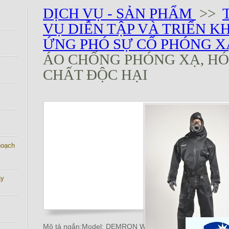
DỊCH VỤ - SẢN PHẨM
>>
VỤ DIỄN TẬP VÀ TRIỂN K
ỨNG PHÓ SỰ CỐ PHÓNG 
ÁO CHỐNG PHÓNG XẠ, HÓ
CHẤT ĐỘC HẠI
 hoạch
ay
Mô tả ngắn:Model: DEMRON W CBRN ENSEMBLE Xuất xứ: