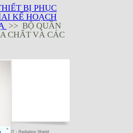
THIẾT BỊ PHỤC
HAI KẾ HOẠCH
XẠ
>> BỘ QUẦN
A CHẤT VÀ CÁC
 RST - Radiation Shield