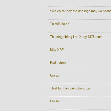
Sửa chữa thay thế linh kiện máy đo phón
Tư vấn áo chì
Thi công phòng Lab X-ray NDT room
Máy XRF
Radmetron
Uniray
Thiết bị nhận diện phóng xạ
Chì tấm