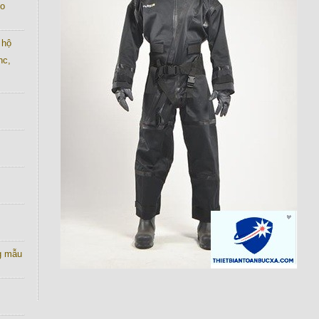
co
 hộ
nc,
g mẫu