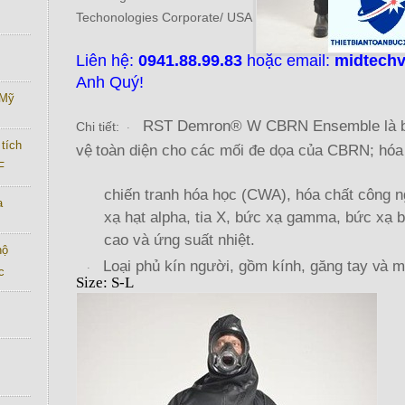
Techonologies Corporate/ USA
Liên hệ:
0941.88.99.83
hoặc email:
midtech
Anh Quý!
 Mỹ
RST Demron® W CBRN Ensemble là bộ
Chi tiết:
·
tích
vệ
toàn diện cho các mối đe dọa của CBRN; hóa
F
chiến tranh hóa học (CWA), hóa chất công ng
a
xạ hạt alpha, tia X, bức xạ gamma, bức xạ 
cao và ứng suất nhiệt.
hộ
Loại phủ kín người, gồm kính, găng tay
và
m
·
c
Size:
S-L