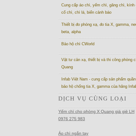
Cung cấp áo chì, yếm chì, găng chì, kính 
cổ chì, chì lá, biển cảnh báo
Thiết bị đo phóng xạ, đo tia X, gamma, ne
beta, alpha
Bảo hộ chì CWorld
Vật tư cản xạ, thiết bị và thi công phòng c
Quang
Infab Việt Nam - cung cấp sản phẩm quần
bảo hộ chống tia X, gamma của hãng Inf
DỊCH VỤ CÙNG LOẠI
Yếm chì cho phòng X Quang giá giẻ LH
0976 275 983
Áo chì ngắn tay