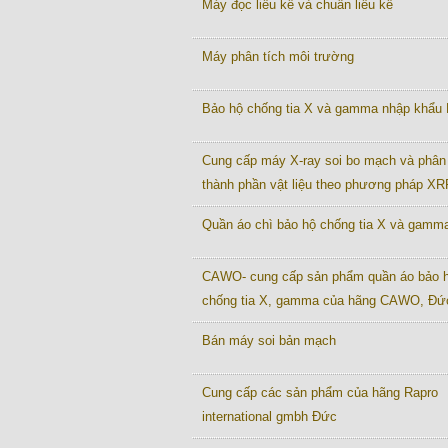
Máy đọc liều kế và chuẩn liều kế
Máy phân tích môi trường
Bảo hộ chống tia X và gamma nhập khẩu
Cung cấp máy X-ray soi bo mạch và phân 
thành phần vật liệu theo phương pháp XR
Quần áo chì bảo hộ chống tia X và gamm
CAWO- cung cấp sản phẩm quần áo bảo 
chống tia X, gamma của hãng CAWO, Đứ
Bán máy soi bản mạch
Cung cấp các sản phẩm của hãng Rapro
international gmbh Đức