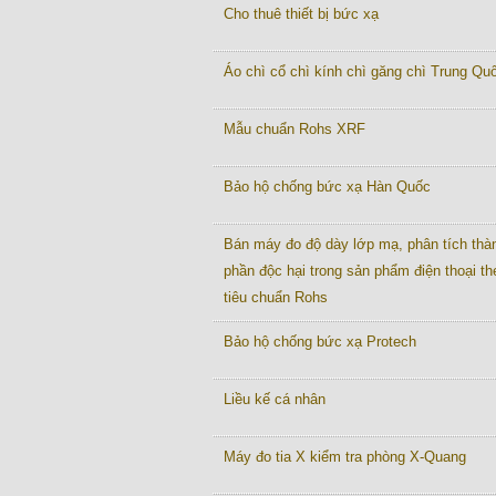
Cho thuê thiết bị bức xạ
Áo chì cổ chì kính chì găng chì Trung Quô
Mẫu chuẩn Rohs XRF
Bảo hộ chống bức xạ Hàn Quốc
Bán máy đo độ dày lớp mạ, phân tích thà
phần độc hại trong sản phẩm điện thoại th
tiêu chuẩn Rohs
Bảo hộ chống bức xạ Protech
Liều kế cá nhân
Máy đo tia X kiểm tra phòng X-Quang