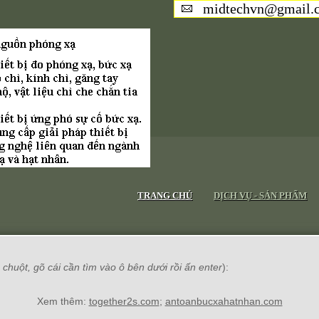
midtechvn@gmail.
TRANG CHỦ
DỊCH VỤ - SẢN PHẨM
chuột, gõ cái cần tìm vào ô bên dưới rồi ấn enter
):
Xem thêm:
together2s.com
;
antoanbucxahatnhan.com